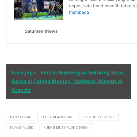
Baca juga :
Pentas Bundengan Sekaring Roso
Gema di Telaga Menjer, 104 Penari Menari di
Atas Air
BAND LOKAL
EMTEE BLACKMORE
KOMUNITAS MUSIK
KURASI MUSIK
KURASI MUSIK WONOSOBO