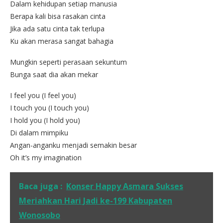
Dalam kehidupan setiap manusia
Berapa kali bisa rasakan cinta
Jika ada satu cinta tak terlupa
Ku akan merasa sangat bahagia
Mungkin seperti perasaan sekuntum
Bunga saat dia akan mekar
I feel you (I feel you)
I touch you (I touch you)
I hold you (I hold you)
Di dalam mimpiku
Angan-anganku menjadi semakin besar
Oh it’s my imagination
Baca juga :
Konser Happy Asmara Sukses
Meriahkan Hari Jadi ke-199 Kabupaten
Wonosobo