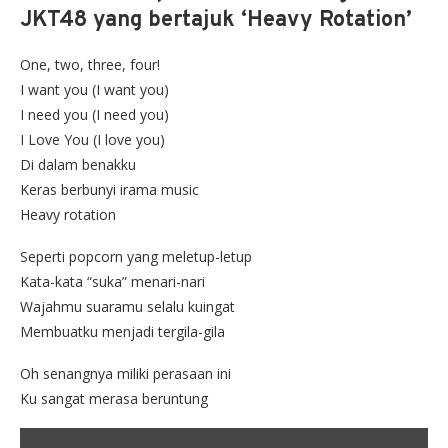
JKT48 yang bertajuk ‘Heavy Rotation’
One, two, three, four!
I want you (I want you)
I need you (I need you)
I Love You (I love you)
Di dalam benakku
Keras berbunyi irama music
Heavy rotation
Seperti popcorn yang meletup-letup
Kata-kata “suka” menari-nari
Wajahmu suaramu selalu kuingat
Membuatku menjadi tergila-gila
Oh senangnya miliki perasaan ini
Ku sangat merasa beruntung