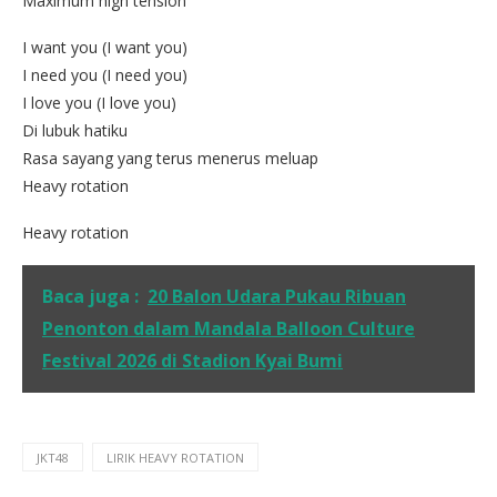
Maximum high tension
I want you (I want you)
I need you (I need you)
I love you (I love you)
Di lubuk hatiku
Rasa sayang yang terus menerus meluap
Heavy rotation
Heavy rotation
Baca juga :
20 Balon Udara Pukau Ribuan
Penonton dalam Mandala Balloon Culture
Festival 2026 di Stadion Kyai Bumi
JKT48
LIRIK HEAVY ROTATION