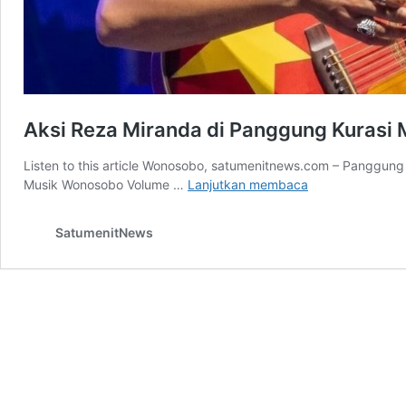
Aksi Reza Miranda di Panggung Kurasi
Listen to this article Wonosobo, satumenitnews.com – Panggung
Aksi
Musik Wonosobo Volume …
Lanjutkan membaca
Reza
Miranda
SatumenitNews
di
Panggung
Kurasi
Musik
Wonosobo
Vol
3