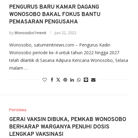
PENGURUS BARU KAMAR DAGANG
WONOSOBO BAKAL FOKUS BANTU
PEMASARAN PENGUSAHA
by
Wonosobo1menit
Juni 22, 2022
Wonosobo, satumenitnews.com – Pengurus Kadin
Wonosobo periode ke-4 untuk tahun 2022 hingga 2027
telah dilantik di Sasana Adipura Kencana Wonosobo, Selasa
malam …
Peristiwa
GERAI VAKSIN DIBUKA, PEMKAB WONOSOBO
BERHARAP WARGANYA PENUHI DOSIS
LENGKAP VAKSINASI