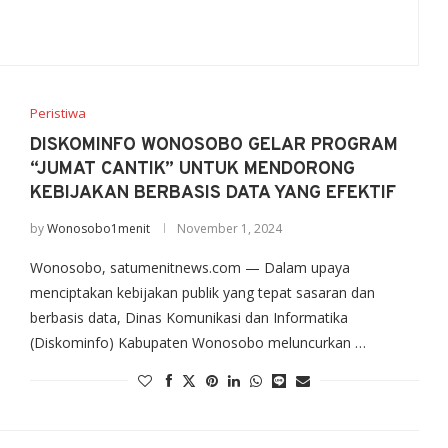
Peristiwa
DISKOMINFO WONOSOBO GELAR PROGRAM
“JUMAT CANTIK” UNTUK MENDORONG
KEBIJAKAN BERBASIS DATA YANG EFEKTIF
by
Wonosobo1menit
November 1, 2024
Wonosobo, satumenitnews.com — Dalam upaya
menciptakan kebijakan publik yang tepat sasaran dan
berbasis data, Dinas Komunikasi dan Informatika
(Diskominfo) Kabupaten Wonosobo meluncurkan …