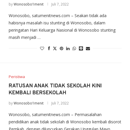
by
Wonosobo1menit
Juli 7, 2022
Wonosobo, satumenitnews.com – Seakan tidak ada
habisnya masalah isu stunting di Wonosobo, dalam
peringatan Hari Keluarga Nasional di Wonosobo stunting
masih menjadi …
Peristiwa
RATUSAN ANAK TIDAK SEKOLAH KINI
KEMBALI BERSEKOLAH
by
Wonosobo1menit
Juli 7, 2022
Wonosobo, satumenitnews.com – Permasalahan
pendidikan anak tidak sekolah di Wonosobo kembali disorot
Pemkab, dengan diluncurkan Gerakan Unggulan Mayo