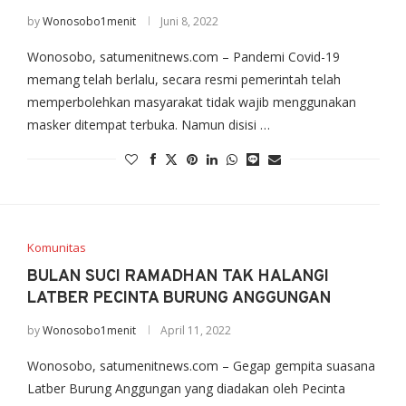
by
Wonosobo1menit
Juni 8, 2022
Wonosobo, satumenitnews.com – Pandemi Covid-19
memang telah berlalu, secara resmi pemerintah telah
memperbolehkan masyarakat tidak wajib menggunakan
masker ditempat terbuka. Namun disisi …
Komunitas
BULAN SUCI RAMADHAN TAK HALANGI
LATBER PECINTA BURUNG ANGGUNGAN
by
Wonosobo1menit
April 11, 2022
Wonosobo, satumenitnews.com – Gegap gempita suasana
Latber Burung Anggungan yang diadakan oleh Pecinta