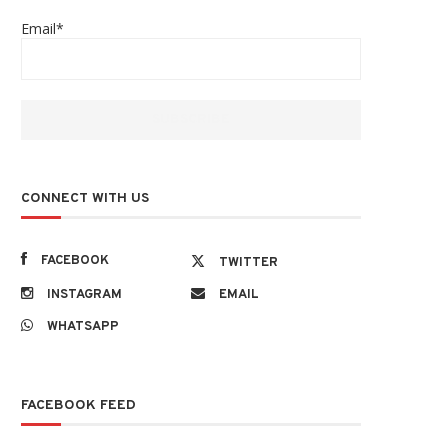
Email*
CONNECT WITH US
FACEBOOK
TWITTER
INSTAGRAM
EMAIL
WHATSAPP
FACEBOOK FEED