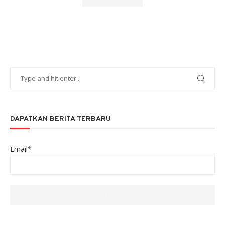
DAPATKAN BERITA TERBARU
Email*