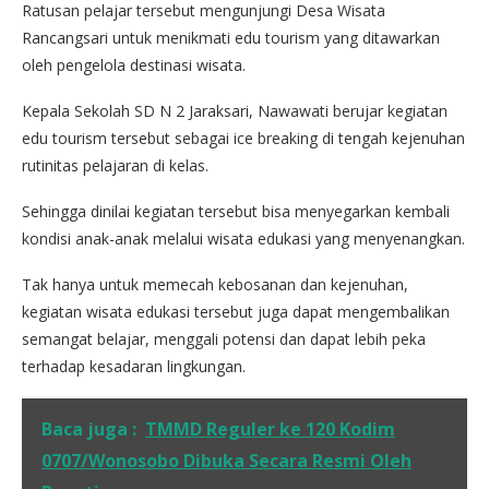
Ratusan pelajar tersebut mengunjungi Desa Wisata
Rancangsari untuk menikmati edu tourism yang ditawarkan
oleh pengelola destinasi wisata.
Kepala Sekolah SD N 2 Jaraksari, Nawawati berujar kegiatan
edu tourism tersebut sebagai ice breaking di tengah kejenuhan
rutinitas pelajaran di kelas.
Sehingga dinilai kegiatan tersebut bisa menyegarkan kembali
kondisi anak-anak melalui wisata edukasi yang menyenangkan.
Tak hanya untuk memecah kebosanan dan kejenuhan,
kegiatan wisata edukasi tersebut juga dapat mengembalikan
semangat belajar, menggali potensi dan dapat lebih peka
terhadap kesadaran lingkungan.
Baca juga :
TMMD Reguler ke 120 Kodim
0707/Wonosobo Dibuka Secara Resmi Oleh