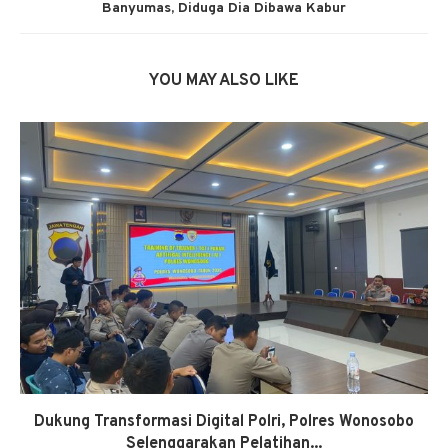
Banyumas, Diduga Dia Dibawa Kabur
YOU MAY ALSO LIKE
Dukung Transformasi Digital Polri, Polres Wonosobo
Selenggarakan Pelatihan...