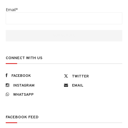
Email*
CONNECT WITH US
FACEBOOK
TWITTER
INSTAGRAM
EMAIL
WHATSAPP
FACEBOOK FEED