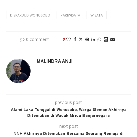
DISPARBUD WONOSOBO
PARIWISATA
WISATA
0 comment
0
MALINDRA ANJI
previous post
Alami Laka Tunggal di Wonosobo, Warga Sleman Akhirnya
Ditemukan di Waduk Mrica Banjarnegara
next post
NNH Akhirnya Ditemukan Bersama Seorang Remaja di