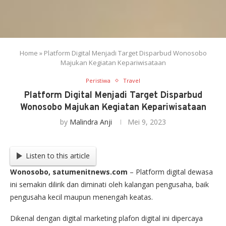
Home
»
Platform Digital Menjadi Target Disparbud Wonosobo
Majukan Kegiatan Kepariwisataan
Peristiwa
Travel
Platform Digital Menjadi Target Disparbud
Wonosobo Majukan Kegiatan Kepariwisataan
by
Malindra Anji
Mei 9, 2023
Listen to this article
Wonosobo, satumenitnews.com
– Platform digital dewasa
ini semakin dilirik dan diminati oleh kalangan pengusaha, baik
pengusaha kecil maupun menengah keatas.
Dikenal dengan digital marketing plafon digital ini dipercaya