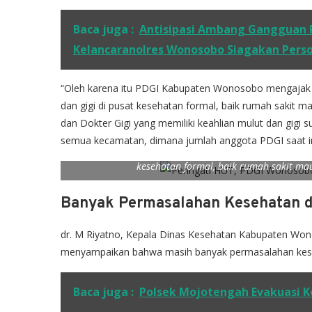
Baca juga :
Antisipasi Ambang Gangguan P
Kelancaranolres Wonosobo Siagakan Persone
“Oleh karena itu PDGI Kabupaten Wonosobo mengajak
dan gigi di pusat kesehatan formal, baik rumah sakit m
dan Dokter Gigi yang memiliki keahlian mulut dan gigi 
semua kecamatan, dimana jumlah anggota PDGI saat ini
“PDGI Kabupaten Wonosobo mengajak kepada seluruh m
kesehatan formal, baik rumah sakit ma
Banyak Permasalahan Kesehatan d
dr. M Riyatno, Kepala Dinas Kesehatan Kabupaten Won
menyampaikan bahwa masih banyak permasalahan kese
Baca juga :
Polsek Mojotengah Evakuasi K