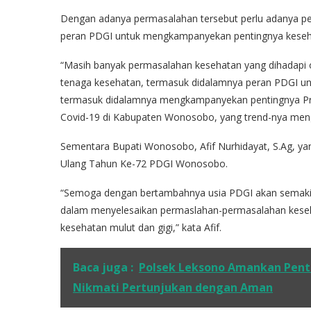
Dengan adanya permasalahan tersebut perlu adanya pe
peran PDGI untuk mengkampanyekan pentingnya keseha
“Masih banyak permasalahan kesehatan yang dihadapi ol
tenaga kesehatan, termasuk didalamnya peran PDGI unt
termasuk didalamnya mengkampanyekan pentingnya Pr
Covid-19 di Kabupaten Wonosobo, yang trend-nya meng
Sementara Bupati Wonosobo, Afif Nurhidayat, S.Ag, y
Ulang Tahun Ke-72 PDGI Wonosobo.
“Semoga dengan bertambahnya usia PDGI akan semakin
dalam menyelesaikan permaslahan-permasalahan kese
kesehatan mulut dan gigi,” kata Afif.
Baca juga :
Polsek Leksono Amankan Penta
Nikmati Pertunjukan dengan Aman