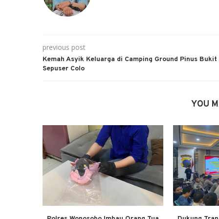
previous post
Kemah Asyik Keluarga di Camping Ground Pinus Bukit
Sepuser Colo
YOU M
Polres Wonosobo Imbau Orang Tua
Dukung Trans