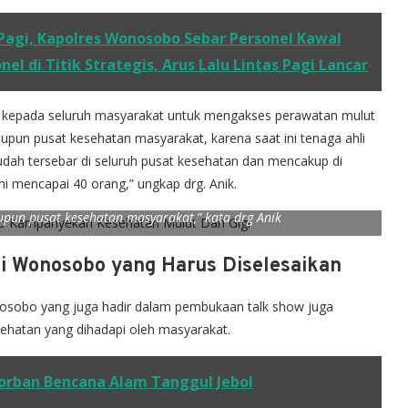
agi, Kapolres Wonosobo Sebar Personel Kawal
l di Titik Strategis, Arus Lalu Lintas Pagi Lancar
 kepada seluruh masyarakat untuk mengakses perawatan mulut
aupun pusat kesehatan masyarakat, karena saat ini tenaga ahli
sudah tersebar di seluruh pusat kesehatan dan mencakup di
 mencapai 40 orang,” ungkap drg. Anik.
asyarakat untuk mengakses perawatan mulut dan gigi di pusat
upun pusat kesehatan masyarakat,” kata drg Anik
i Wonosobo yang Harus Diselesaikan
osobo yang juga hadir dalam pembukaan talk show juga
hatan yang dihadapi oleh masyarakat.
orban Bencana Alam Tanggul Jebol