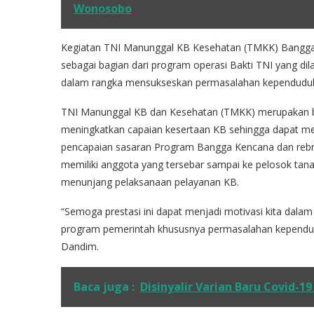
Wonosobo
Kegiatan TNI Manunggal KB Kesehatan (TMKK) Bangga K
sebagai bagian dari program operasi Bakti TNI yang 
dalam rangka mensukseskan permasalahan kependudu
TNI Manunggal KB dan Kesehatan (TMKK) merupakan b
meningkatkan capaian kesertaan KB sehingga dapat m
pencapaian sasaran Program Bangga Kencana dan rebr
memiliki anggota yang tersebar sampai ke pelosok tanah
menunjang pelaksanaan pelayanan KB.
“Semoga prestasi ini dapat menjadi motivasi kita dala
program pemerintah khususnya permasalahan kependud
Dandim.
Baca juga :
Disinyalir Varian Baru Covid-