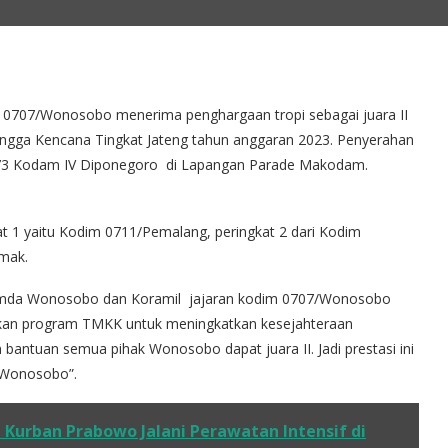
0707/Wonosobo menerima penghargaan tropi sebagai juara II
gga Kencana Tingkat Jateng tahun anggaran 2023. Penyerahan
 73 Kodam IV Diponegoro di Lapangan Parade Makodam.
 1 yaitu Kodim 0711/Pemalang, peringkat 2 dari Kodim
mak.
opimda Wonosobo dan Koramil jajaran kodim 0707/Wonosobo
akan program TMKK untuk meningkatkan kesejahteraan
antuan semua pihak Wonosobo dapat juara II. Jadi prestasi ini
t Wonosobo”.
i Kurban Prabowo Jalani Perawatan Intensif di