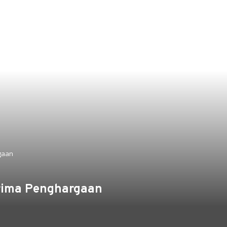
gaan
erima Penghargaan