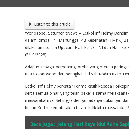
Listen to this article
Wonosobo, SatumenitNews – Letkol Inf Helmy Dandim 
dalam lomba TNI Manunggal KB Kesehatan (TMKK) Ban
dilakukan setelah Upacara HUT ke-78 TNI dan HUT ke
(5/10/2023)
Adapun sebagai pemenang lomba yang meraih peringkat
0707/Wonosobo dan peringkat 3 diraih Kodim 0716/De
Letkol Inf Helmy berkata “Terima kasih kepada Fork
serta semua pihak yang telah bekerja sama melaksan
masyarakatnya. Sehingga dengan adanya dukungan dan b
bukan Kodim semata akan tetapi milik kita masyaraka
Baca juga :
Jelang Hari Raya Idul Adha Sap