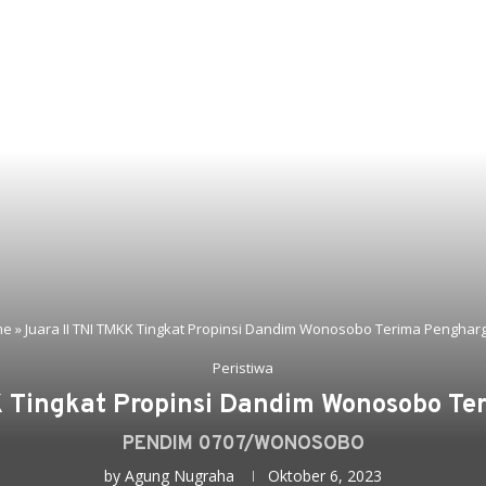
me
»
Juara II TNI TMKK Tingkat Propinsi Dandim Wonosobo Terima Penghar
Peristiwa
K Tingkat Propinsi Dandim Wonosobo T
PENDIM 0707/WONOSOBO
by
Agung Nugraha
Oktober 6, 2023