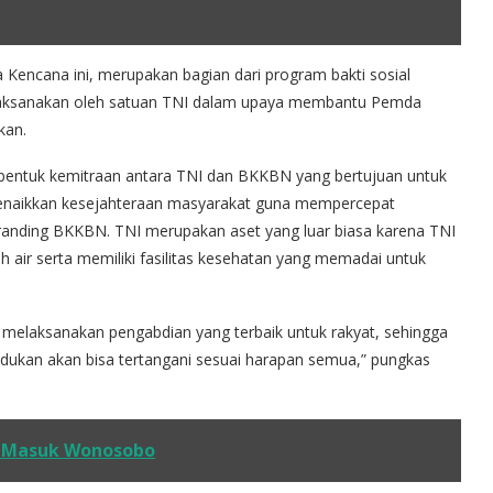
encana ini, merupakan bagian dari program bakti sosial
dilaksanakan oleh satuan TNI dalam upaya membantu Pemda
kan.
entuk kemitraan antara TNI dan BKKBN yang bertujuan untuk
enaikkan kesejahteraan masyarakat guna mempercepat
anding BKKBN. TNI merupakan aset yang luar biasa karena TNI
 air serta memiliki fasilitas kesehatan yang memadai untuk
m melaksanakan pengabdian yang terbaik untuk rakyat, sehingga
ukan akan bisa tertangani sesuai harapan semua,” pungkas
19 Masuk Wonosobo