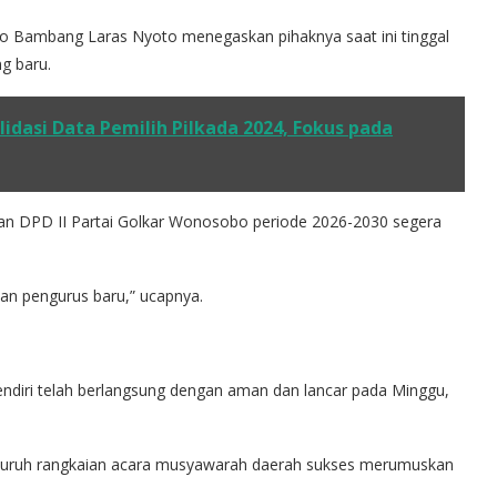
o Bambang Laras Nyoto menegaskan pihaknya saat ini tinggal
g baru.
dasi Data Pemilih Pilkada 2024, Fokus pada
usan DPD II Partai Golkar Wonosobo periode 2026-2030 segera
kan pengurus baru,” ucapnya.
ndiri telah berlangsung dengan aman dan lancar pada Minggu,
uruh rangkaian acara musyawarah daerah sukses merumuskan