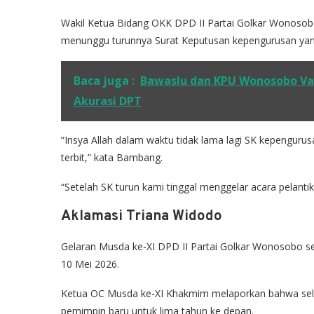
Wakil Ketua Bidang OKK DPD II Partai Golkar Wonosob
menunggu turunnya Surat Keputusan kepengurusan yan
Baca juga :
Bawaslu dan KPU Wonosobo Vali
Akurasi DPT
“Insya Allah dalam waktu tidak lama lagi SK kepengur
terbit,” kata Bambang.
“Setelah SK turun kami tinggal menggelar acara pelanti
Aklamasi Triana Widodo
Gelaran Musda ke-XI DPD II Partai Golkar Wonosobo se
10 Mei 2026.
Ketua OC Musda ke-XI Khakmim melaporkan bahwa sel
pemimpin baru untuk lima tahun ke depan.