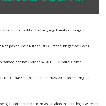
n Anak Muda Cerdas Menyikapi Isu Politik di
r Sutanto memastikan berkas yang diserahkan sangat
n panitia, instruksi dari DPD I Jateng, hingga hasil akhir
elaksanaan dan hasil Musda ke-XI DPD II Partai Golkar
artai Golkar setempat periode 2026-2030 secara lengkap,”
 pengurus di daerah kini memasuki tahap menanti legalitas resmi.