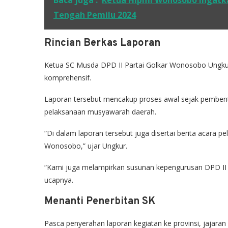
Baca juga :
Ketua Hipmi Wonosobo Ingatka
Tengah Pemilu 2024
Rincian Berkas Laporan
Ketua SC Musda DPD II Partai Golkar Wonosobo Ungku
komprehensif.
Laporan tersebut mencakup proses awal sejak pembentuka
pelaksanaan musyawarah daerah.
“Di dalam laporan tersebut juga disertai berita acara p
Wonosobo,” ujar Ungkur.
“Kami juga melampirkan susunan kepengurusan DPD II P
ucapnya.
Menanti Penerbitan SK
Pasca penyerahan laporan kegiatan ke provinsi, jajaran