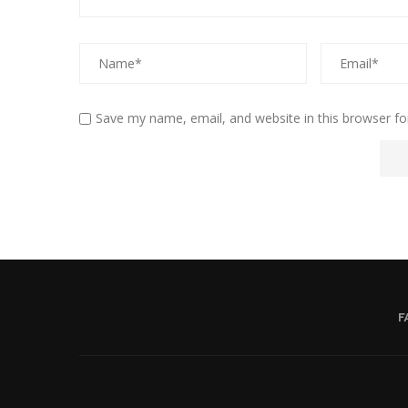
Save my name, email, and website in this browser fo
F