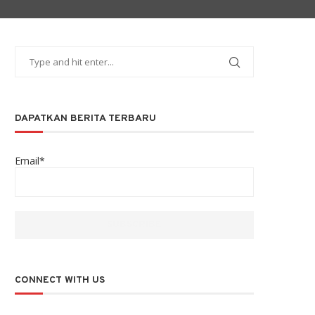
DAPATKAN BERITA TERBARU
Email*
CONNECT WITH US