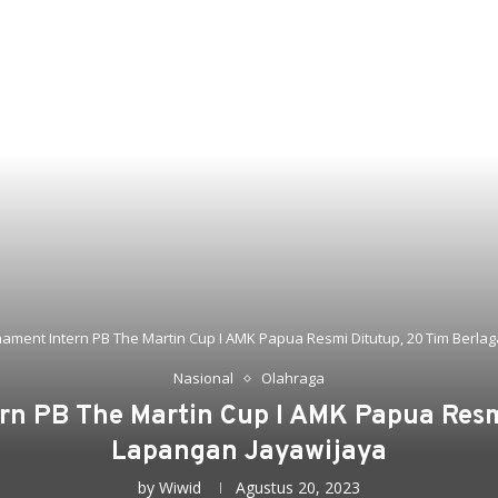
ment Intern PB The Martin Cup I AMK Papua Resmi Ditutup, 20 Tim Berlag
Nasional
Olahraga
n PB The Martin Cup I AMK Papua Resmi
Lapangan Jayawijaya
by
Wiwid
Agustus 20, 2023