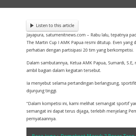
Listen to this article
Jayapura, satumenitnews.com – Rabu lalu, tepatnya p
The Martin Cup I AMK Papua resmi ditutup. Even yang di
perhatian dengan partisipasi 20 tim yang berkompetisi.
Dalam sambutannya, Ketua AMK Papua, Sumardi, S.E, m
ambil bagian dalam kegiatan tersebut.
Ia menyebut selama pertandingan berlangsung, sportifit
dijunjung tinggi.
“Dalam kompetisi ini, kami melihat semangat sportif yan
semangat ini dapat terus dijaga, terlebih menjelang P
pernyataannya.