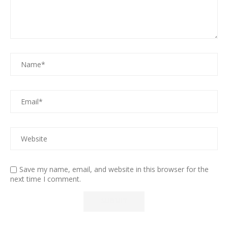
Save my name, email, and website in this browser for the
next time I comment.