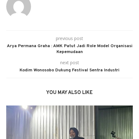
previous post
Arya Permana Graha : AMK Patut Jadi Role Model Organisasi
Kepemudaan
next post
Kodim Wonosobo Dukung Festival Sentra Industri
YOU MAY ALSO LIKE