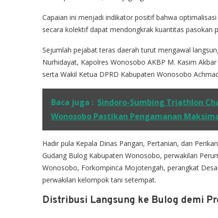
Capaian ini menjadi indikator positif bahwa optimalisas
secara kolektif dapat mendongkrak kuantitas pasokan p
Sejumlah pejabat teras daerah turut mengawal langsung
Nurhidayat, Kapolres Wonosobo AKBP M. Kasim Akbar 
serta Wakil Ketua DPRD Kabupaten Wonosobo Achmad
Baca juga :
Sindoro-Sumbing Triathlon Cha
Wonosobo Pastikan Pengamanan Maksima
Hadir pula Kepala Dinas Pangan, Pertanian, dan Perikan
Gudang Bulog Kabupaten Wonosobo, perwakilan Perum 
Wonosobo, Forkompinca Mojotengah, perangkat Desa C
perwakilan kelompok tani setempat.
Distribusi Langsung ke Bulog demi Pr