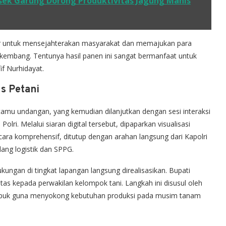
lsek Garung Dorong Produktivitas Jagung Manis
dir untuk mensejahterakan masyarakat dan memajukan para
berkembang. Tentunya hasil panen ini sangat bermanfaat untuk
f Nurhidayat.
s Petani
amu undangan, yang kemudian dilanjutkan dengan sesi interaksi
olri. Melalui siaran digital tersebut, dipaparkan visualisasi
ra komprehensif, ditutup dengan arahan langsung dari Kapolri
dang logistik dan SPPG.
ungan di tingkat lapangan langsung direalisasikan. Bupati
s kepada perwakilan kelompok tani. Langkah ini disusul oleh
upuk guna menyokong kebutuhan produksi pada musim tanam