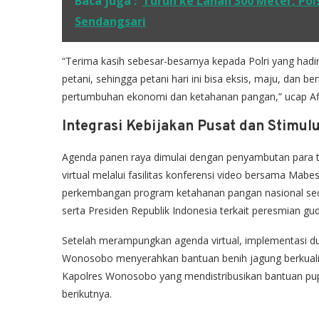
Baca juga :
Turun ke Lahan 300 Meter, Po
Sendangsari
“Terima kasih sebesar-besarnya kepada Polri yang ha
petani, sehingga petani hari ini bisa eksis, maju, dan 
pertumbuhan ekonomi dan ketahanan pangan,” ucap Afi
Integrasi Kebijakan Pusat dan Stimulu
Agenda panen raya dimulai dengan penyambutan para t
virtual melalui fasilitas konferensi video bersama Mabes P
perkembangan program ketahanan pangan nasional seca
serta Presiden Republik Indonesia terkait peresmian gu
Setelah merampungkan agenda virtual, implementasi duk
Wonosobo menyerahkan bantuan benih jagung berkualita
Kapolres Wonosobo yang mendistribusikan bantuan p
berikutnya.