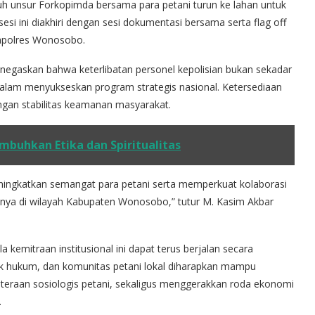
uh unsur Forkopimda bersama para petani turun ke lahan untuk
i ini diakhiri dengan sesi dokumentasi bersama serta flag off
Kapolres Wonosobo.
gaskan bahwa keterlibatan personel kepolisian bukan sekadar
dalam menyukseskan program strategis nasional. Ketersediaan
ngan stabilitas keamanan masyarakat.
mbuhkan Etika dan Spiritualitas
ningkatkan semangat para petani serta memperkuat kolaborasi
snya di wilayah Kabupaten Wonosobo,” tutur M. Kasim Akbar
mitraan institusional ini dapat terus berjalan secara
gak hukum, dan komunitas petani lokal diharapkan mampu
teraan sosiologis petani, sekaligus menggerakkan roda ekonomi
.