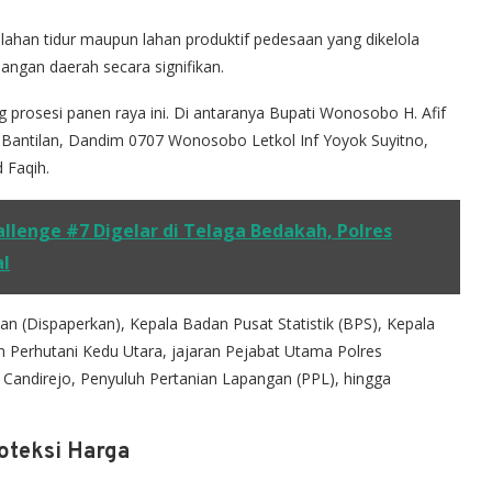
i lahan tidur maupun lahan produktif pedesaan yang dikelola
angan daerah secara signifikan.
 prosesi panen raya ini. Di antaranya Bupati Wonosobo H. Afif
Bantilan, Dandim 0707 Wonosobo Letkol Inf Yoyok Suyitno,
 Faqih.
llenge #7 Digelar di Telaga Bedakah, Polres
l
an (Dispaperkan), Kepala Badan Pusat Statistik (BPS), Kepala
Perhutani Kedu Utara, jajaran Pejabat Utama Polres
andirejo, Penyuluh Pertanian Lapangan (PPL), hingga
oteksi Harga