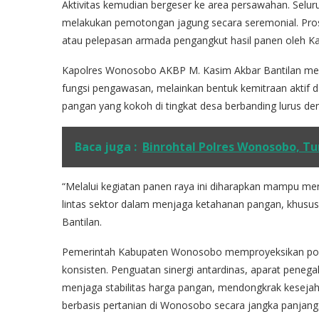
Aktivitas kemudian bergeser ke area persawahan. Selur
melakukan pemotongan jagung secara seremonial. Proses
atau pelepasan armada pengangkut hasil panen oleh 
Kapolres Wonosobo AKBP M. Kasim Akbar Bantilan mene
fungsi pengawasan, melainkan bentuk kemitraan aktif 
pangan yang kokoh di tingkat desa berbanding lurus de
Baca juga :
Binrohtal Polres Wonosobo, Tu
“Melalui kegiatan panen raya ini diharapkan mampu me
lintas sektor dalam menjaga ketahanan pangan, khusu
Bantilan.
Pemerintah Kabupaten Wonosobo memproyeksikan pola ke
konsisten. Penguatan sinergi antardinas, aparat pene
menjaga stabilitas harga pangan, mendongkrak kesejah
berbasis pertanian di Wonosobo secara jangka panjang