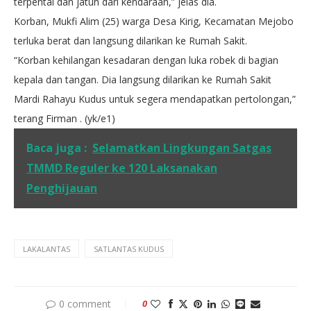
terpental dan jatuh dari kendaraan,” jelas dia.
Korban, Mukfi Alim (25) warga Desa Kirig, Kecamatan Mejobo
terluka berat dan langsung dilarikan ke Rumah Sakit.
“Korban kehilangan kesadaran dengan luka robek di bagian
kepala dan tangan. Dia langsung dilarikan ke Rumah Sakit
Mardi Rahayu Kudus untuk segera mendapatkan pertolongan,”
terang Firman . (yk/e1)
Baca juga :
Selamatkan Lingkungan Satgas
TMMD Reguler ke 120 Laksanakan
Penghijauan
LAKALANTAS
SATLANTAS KUDUS
0 comment
0