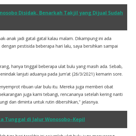
nosobo Disidak, Benarkah Takjil yang Dijual Sudah
ak-anak jadi gatal-gatal kalau malam. Dikampung ini ada
engan pestisida beberapa hari lalu, saya bersihkan sampai
urang, hanya tinggal beberapa ulat bulu yang masih ada. Sebab,
indak lanjuti aduanya pada Jum’at (26/3/2021) kemarin sore.
nyemprot ribuan ular bulu itu. Mereka juga memberi obat
ekarangan juga kami tebangi, rencananya setelah kering nanti
ngi dan diminta untuk rutin dibersihkan,” jelasnya.
ka Tunggal di Jalur Wonosobo–Kepil