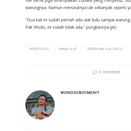
Hal sama juga disampaikan Zubaidi yang menyebut, sudah
warungnya. Namun menurutnya tak sebanyak seperti ya
“Dua kali ini sudah pernah ada ulat bulu sampai waru
Pak Kholis, ini sudah tidak ada,” pungkasnya.(yk)
DESA PLOSO
HAMA ULAT
SERANGAN ULAT BULU
0 comment
WONOSOBO1MENIT