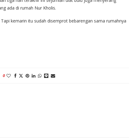
 tiga hari terakhir ini sejumlah ulat bulu juga menyerang
ng ada di rumah Nur Kholis.
ng. Tapi kemarin itu sudah disemprot bebarengan sama rumahnya
0