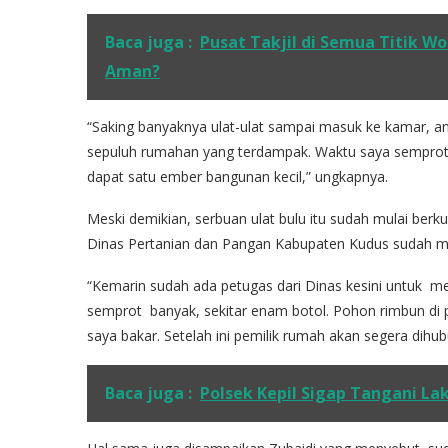
Baca juga :
Pusat Takjil di Semua Titik Wo
Aman?
“Saking banyaknya ulat-ulat sampai masuk ke kamar, an
sepuluh rumahan yang terdampak. Waktu saya semprot d
dapat satu ember bangunan kecil,” ungkapnya.
Meski demikian, serbuan ulat bulu itu sudah mulai berk
Dinas Pertanian dan Pangan Kabupaten Kudus sudah men
“Kemarin sudah ada petugas dari Dinas kesini untuk me
semprot banyak, sekitar enam botol. Pohon rimbun di p
saya bakar. Setelah ini pemilik rumah akan segera dihubu
Baca juga :
Polsek Kepil Sigap Tangani La