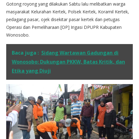
Gotong royong yang dilakukan Sabtu lalu melibatkan warga
masyarakat Kelurahan Kertek, Polsek Kertek, Koramil Kertek,
pedagang pasar, ojek disekitar pasar kertek dan petugas
Operasi dan Pemeliharaan [OP] Irigasi DPUPR Kabupaten
Wonosobo.
Baca juga :
Sidang Wartawan Gadungan di
Wonosobo: Dukungan PKKW, Batas Kritik, dan
Etika yang Diuji