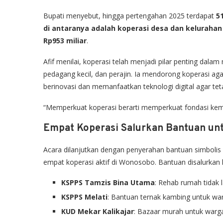
Bupati menyebut, hingga pertengahan 2025 terdapat
5
di antaranya adalah koperasi desa dan kelurahan
Rp953 miliar
.
Afif menilai, koperasi telah menjadi pilar penting dal
pedagang kecil, dan perajin. Ia mendorong koperasi ag
berinovasi dan memanfaatkan teknologi digital agar tet
“Memperkuat koperasi berarti memperkuat fondasi kema
Empat Koperasi Salurkan Bantuan un
Acara dilanjutkan dengan penyerahan bantuan simboli
empat koperasi aktif di Wonosobo. Bantuan disalurkan
KSPPS Tamzis Bina Utama
: Rehab rumah tidak 
KSPPS Melati
: Bantuan ternak kambing untuk war
KUD Mekar Kalikajar
: Bazaar murah untuk warga