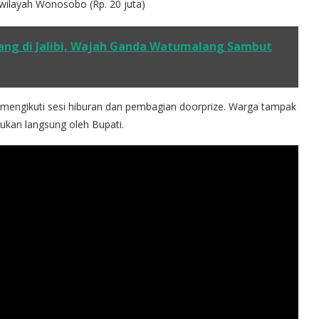
 wilayah Wonosobo (Rp. 20 juta)
lang di Jalibi, Wajah Ganda Watumalang Sambut
tuk mengikuti sesi hiburan dan pembagian doorprize. Warga tampak
ukan langsung oleh Bupati.