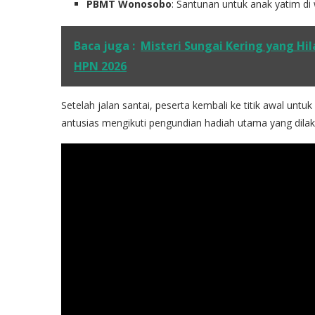
PBMT Wonosobo
: Santunan untuk anak yatim di
Baca juga :
Misteri Sungai Kering yang Hi
HPN 2026
Setelah jalan santai, peserta kembali ke titik awal un
antusias mengikuti pengundian hadiah utama yang dilak