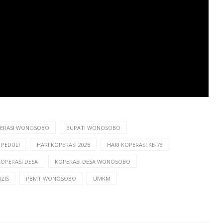
ERASI WONOSOBO
BUPATI WONOSOBO
 PEDULI
HARI KOPERASI 2025
HARI KOPERASI KE-78
KOPERASI DESA
KOPERASI DESA WONOSOBO
ZIS
PBMT WONOSOBO
UMKM