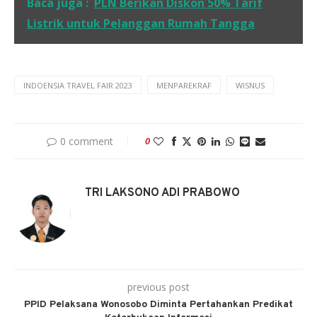
Baca juga :
PLN Berikan Diskon 50% Tarif
Listrik untuk Pelanggan Rumah Tangga
INDOENSIA TRAVEL FAIR 2023
MENPAREKRAF
WISNUS
0 comment
0
TRI LAKSONO ADI PRABOWO
previous post
PPID Pelaksana Wonosobo Diminta Pertahankan Predikat