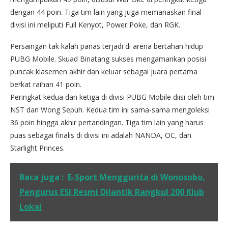
dengan 44 poin. Tiga tim lain yang juga memanaskan final
divisi ini meliputi Full Kenyot, Power Poke, dan RGK.
Persaingan tak kalah panas terjadi di arena bertahan hidup
PUBG Mobile. Skuad Binatang sukses mengamankan posisi
puncak klasemen akhir dan keluar sebagai juara pertama
berkat raihan 41 poin.
Peringkat kedua dan ketiga di divisi PUBG Mobile diisi oleh tim
NST dan Wong Sepuh. Kedua tim ini sama-sama mengoleksi
36 poin hingga akhir pertandingan. Tiga tim lain yang harus
puas sebagai finalis di divisi ini adalah NANDA, OC, dan
Starlight Princes.
Baca juga :
E-Sport Menggurita di Wonosobo,
Pengurus ESI Resmi Dilantik Rangkul 200 Klub
Lokal