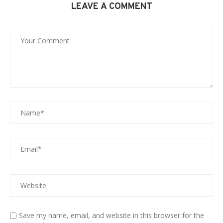
LEAVE A COMMENT
Save my name, email, and website in this browser for the