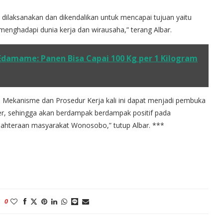
dilaksanakan dan dikendalikan untuk mencapai tujuan yaitu
enghadapi dunia kerja dan wirausaha,” terang Albar.
Edamame: Panen Bisa Capai 100 Kg per 1 Kilogram
, Mekanisme dan Prosedur Kerja kali ini dapat menjadi pembuka
ier, sehingga akan berdampak berdampak positif pada
jahteraan masyarakat Wonosobo,” tutup Albar. ***
0