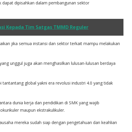
dak dapat dipisahkan dalam pembangunan sektor
asi Kepada Tim Satgas TMMD Reguler
aikan jika semua instansi dan sektor terkait mampu melakukan
ng unggul juga akan menghasilkan lulusan-lulusan berdaya
antantang global yakni era revolusi industri 4.0 yang tidak
tara dunia kerja dan pendidikan di SMK yang wajib
kokurikuler maupun ekstrakulikuler.
irausaha mereka sudah siap dengan pengetahuan dan keahlian