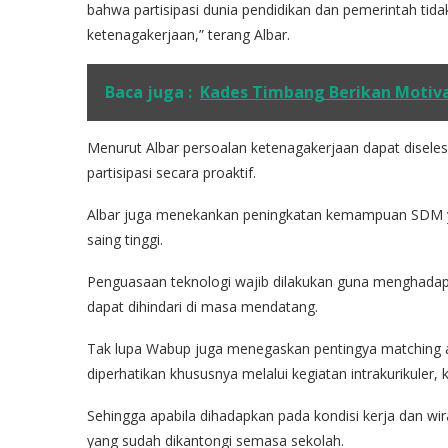
bahwa partisipasi dunia pendidikan dan pemerintah ti
ketenagakerjaan,” terang Albar.
Baca juga :
Kades Timbang Berikan Motiv
Menurut Albar persoalan ketenagakerjaan dapat diseles
partisipasi secara proaktif.
Albar juga menekankan peningkatan kemampuan SDM ya
saing tinggi.
Penguasaan teknologi wajib dilakukan guna menghadapi t
dapat dihindari di masa mendatang.
Tak lupa Wabup juga menegaskan pentingya matching an
diperhatikan khususnya melalui kegiatan intrakurikuler, 
Sehingga apabila dihadapkan pada kondisi kerja dan w
yang sudah dikantongi semasa sekolah.