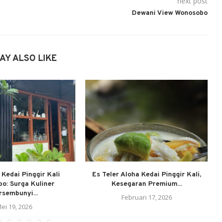
next post
Dewani View Wonosobo
AY ALSO LIKE
Kedai Pinggir Kali
Es Teler Aloha Kedai Pinggir Kali,
o: Surga Kuliner
Kesegaran Premium...
rsembunyi...
Februari 17, 2026
ei 19, 2026