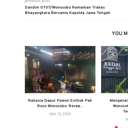
previous post
Dandim 0707/Wonosobo Ramaikan Trabas
Bhayangkara Bersama Kapolda Jawa Tengah
YOU M
Rahasia Dapur Pawon Enthok Pak
Mengenal 
Roso Wonosobo: Resep...
Wonosob
Te
Mei 19, 2026
M