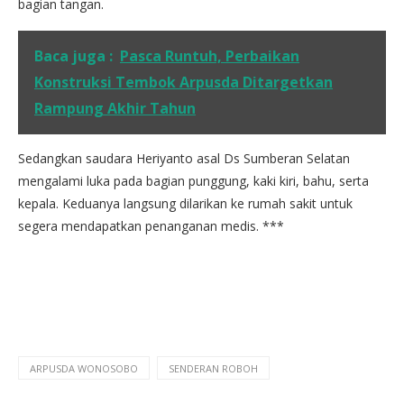
bagian tangan.
Baca juga :
Pasca Runtuh, Perbaikan
Konstruksi Tembok Arpusda Ditargetkan
Rampung Akhir Tahun
Sedangkan saudara Heriyanto asal Ds Sumberan Selatan
mengalami luka pada bagian punggung, kaki kiri, bahu, serta
kepala. Keduanya langsung dilarikan ke rumah sakit untuk
segera mendapatkan penanganan medis. ***
ARPUSDA WONOSOBO
SENDERAN ROBOH