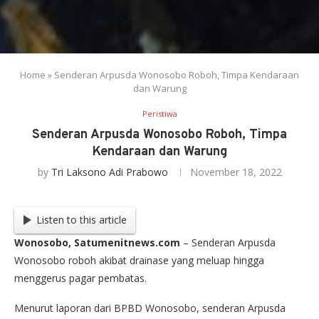
Home
»
Senderan Arpusda Wonosobo Roboh, Timpa Kendaraan
dan Warung
Peristiwa
Senderan Arpusda Wonosobo Roboh, Timpa
Kendaraan dan Warung
by
Tri Laksono Adi Prabowo
November 18, 2022
Listen to this article
Wonosobo, Satumenitnews.com
– Senderan Arpusda
Wonosobo roboh akibat drainase yang meluap hingga
menggerus pagar pembatas.
Menurut laporan dari BPBD Wonosobo, senderan Arpusda