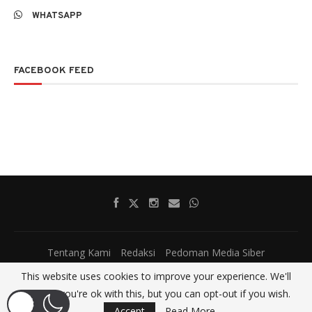
WHATSAPP
FACEBOOK FEED
Tentang Kami
Redaksi
Pedoman Media Siber
@2017 - All Right Reserved.
SatumenitNews
This website uses cookies to improve your experience. We'll
assume you're ok with this, but you can opt-out if you wish.
BACK TO TOP
Accept
Read More