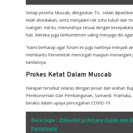
Setiap peserta Muscab, ditegaskan Tri, selain dipasti
telah disediakan, serta menjalani cek suhu tubuh dan
ruangan. Hal itu, menurutnya sesuai dengan kesepakat
hati. Mereka juga berkomitmen saling menjaga diri agar
“Kami berharap agar forum ini juga nantinya menjadi a
membantu Pemerintah mencegah maupun menangani pan
tandasnya.
Prokes Ketat Dalam Muscab
Harapan tersebut selaras dengan pesan dan arahan Bu
Perekonomian Dan Pembangunan, Sumaedi. Pramuka, se
beraksi dalam upaya pencegahan COVID-19.
Baca juga :
Etika Kerja Antara Guide dan B
Pariwisata