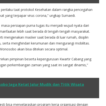
perilaku taat protokol Kesehatan dalam rangka pencegahan
kat yang terpapar virus corona,” ungkap Sumaedi.
 masa persiapan purna tugas itu menjadi wujud nyata dari
nfaatan lebih saat berada di tengah-tengah masyarakat.
 mengenakan masker saat berada di luar rumah, disiplin
n, serta menghindari kerumunan dan mengurangi mobilitas.
onosobo akan bisa ditekan secara optimal.
irkan pimpinan beserta kepengurusan Kwartir Cabang yang
engan perkembangan zaman yang saat ini sangat dinamis,”
obo Jaga Ketat Jalur Mudik dan Titik Wisata
ti bisa menyelaraskan program kerja organisasi dengan