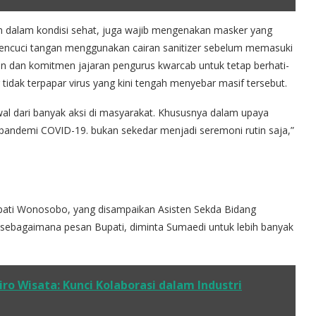
kan dalam kondisi sehat, juga wajib mengenakan masker yang
 mencuci tangan menggunakan cairan sanitizer sebelum memasuki
an dan komitmen jajaran pengurus kwarcab untuk tetap berhati-
 tidak terpapar virus yang kini tengah menyebar masif tersebut.
wal dari banyak aksi di masyarakat. Khususnya dalam upaya
demi COVID-19. bukan sekedar menjadi seremoni rutin saja,”
pati Wonosobo, yang disampaikan Asisten Sekda Bidang
bagaimana pesan Bupati, diminta Sumaedi untuk lebih banyak
iro Wisata: Kunci Kolaborasi dalam Industri