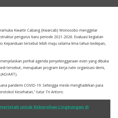
ramuka Kwartir Cabang (Kwarcab) Wonosobo menggelar
ruktur pengurus baru periode 2021-2026. Evaluasi kegiatan
si Kepanduan tersebut lebih maju selama lima tahun kedepan,
b menjelaskan perihal agenda penyelenggaraan even yang dibuka
 tersebut, merupakan program kerja rutin organisasi demi,
 (AD/ART).
uasana pandemi COVID-19. Sehingga meski menghadirkan para
rotokol Kesehatan,” tutur Tri Antoro.
merintah untuk Kebersihan Lingkungan di