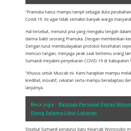
“Pramuka harus mampu tampil sebagai duta perubahan 
Covid-19. Ini agar tidak semakin banyak warga masyara
Hal tersebut, menurut pria yang mengaku tengah dalam
darma bakti seorang Pramuka. Dengan memberikan kema
Dengan turut membudayakan protokol Kesehatan seperti
mencuci tangan, menjaga jarak saat bertemu orang lai
Sumaedi meyakini penyebaran COVID-19 di Kabupaten W
“Khusus untuk Muscab ini. Kami harapkan mampu melah
kredibel, inovatif, cekatan serta mampu beradaptasi d
lanjutnya.
Baca juga :
Ratusan Personel Polres Wonos
Dieng Selama Libur Lebaran
Disebut Sumaedi pengurus baru Kwarcab Wonosobo mes