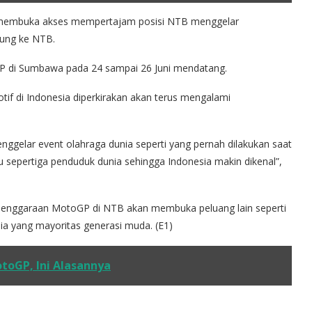
, membuka akses mempertajam posisi NTB menggelar
jung ke NTB.
 di Sumbawa pada 24 sampai 26 Juni mendatang.
if di Indonesia diperkirakan akan terus mengalami
enggelar event olahraga dunia seperti yang pernah dilakukan saat
sepertiga penduduk dunia sehingga Indonesia makin dikenal”,
elenggaraan MotoGP di NTB akan membuka peluang lain seperti
sia yang mayoritas generasi muda. (E1)
otoGP, Ini Alasannya