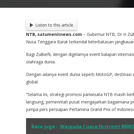
Listen to this article
NTB, satumenitnews.com
– Gubernur NTB, Dr H Zulk
Nusa Tenggara Barat terkendal keterbatasan jangkauan 
Bagi Zulkiefli, dengan digelarnya event balapan inter
olahraga dunia.
Dengan adanya event dunia seperti MotoGP, destinasi w
global.
“Selama ini, strategi promosi pariwisata NTB masih be
langsung, pemerintah pusat mengajarkan bagaimana prom
jumpa pers persiapan Pertamina Grand Prix of Indonesi
Baca juga :
Waspada Cuaca Ekstrem! BMKG 