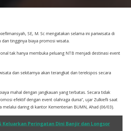
ieflimansyah, SE, M. Sc mengatakan selama ini pariwisata di
dan tingginya biaya promosi wisata.
nasional tak hanya membuka peluang NTB menjadi destinasi event
isata dan sekitarnya akan terangkat dan terekspos secara
rbiaya mahal dengan jangkauan yang terbatas. Secara tidak
osi efektif dengan event olahraga dunia”, ujar Zulkiefli saat
a melalui daring di kantor Kementerian BUMN, Ahad (06/03).
Keluarkan Peringatan Dini Banjir dan Longsor