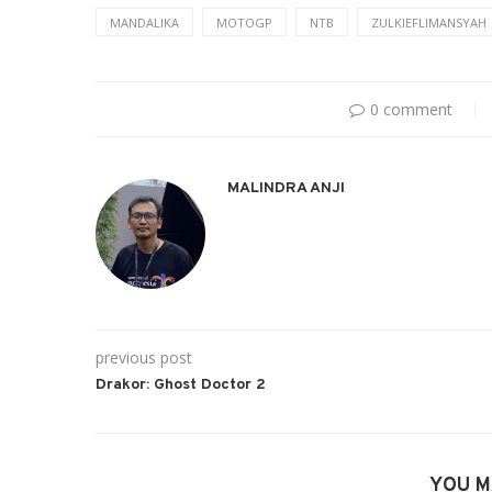
MANDALIKA
MOTOGP
NTB
ZULKIEFLIMANSYAH
0 comment
MALINDRA ANJI
previous post
Drakor: Ghost Doctor 2
YOU M