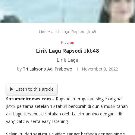
Home
»
Lirik Lagu Rapsodi Jkt48
Hiburan
Lirik Lagu Rapsodi Jkt48
Lirik Lagu
by
Tri Laksono Adi Prabowo
November 3, 2022
Listen to this article
Satumenitnews.com
– Rapsodi merupakan single original
Jkt48 pertama setelah 10 tahun berkiprah di dunia musik tanah
air. Lagu tersebut diciptakan oleh Laleilmannino dengan lirik
yang catchy serta easy listening.
Selain itu dari segi music video sangat berbeda dengan single