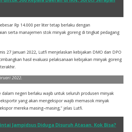
n untuk 500 Kepala Daerah di IKN, Soroti Serapan
besar Rp 14.000 per liter tetap berlaku dengan
an serta manajemen stok minyak goreng di tingkat pedagang
amis 27 Januari 2022, Lutfi menjelaskan kebijakan DMO dan DPO
mbangkan hasil evaluasi pelaksanaan kebijakan minyak goreng
ijakan Domestic Market Obligation (DMO) dan Domestic Price
erakhir.
h penurunan harga di tingkat eceran atau ritai per tanggal 1
bruari 2022.
dalam negeri berlaku wajib untuk seluruh produsen minyak
h eksportir yang akan mengekspor wajib memasok minyak
ekspor mereka masing–masing,” jelas Lutfi.
ntai Jampidsus Diduga Disuruh Atasan, Kok Bisa?