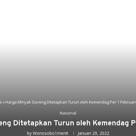
e
»
Harga Minyak Goreng Ditetapkan Turun oleh Kemendag Per 1 Februari
Nasional
eng Ditetapkan Turun oleh Kemendag Pe
by
Wonosobo1menit
Januari 29, 2022