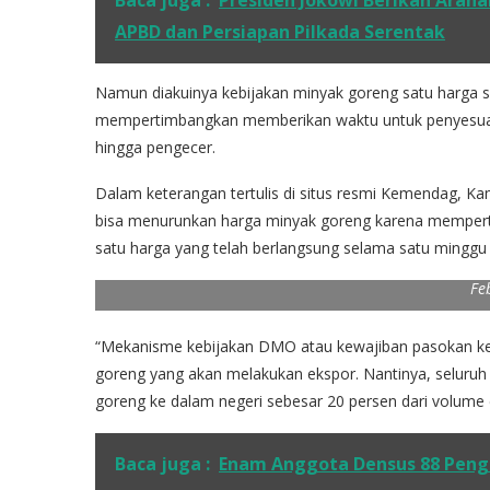
Baca juga :
Presiden Jokowi Berikan Araha
APBD dan Persiapan Pilkada Serentak
Namun diakuinya kebijakan minyak goreng satu harga se
mempertimbangkan memberikan waktu untuk penyesuai
hingga pengecer.
Dalam keterangan tertulis di situs resmi Kemendag, K
bisa menurunkan harga minyak goreng karena memperti
Kementerian Perdagangan (Kemendag) menerapkan keb
satu harga yang telah berlangsung selama satu minggu t
Obligation (DPO) per 27 Januari 2022, dan menetapka
Fe
“Mekanisme kebijakan DMO atau kewajiban pasokan ke 
goreng yang akan melakukan ekspor. Nantinya, seluru
goreng ke dalam negeri sebesar 20 persen dari volume 
Baca juga :
Enam Anggota Densus 88 Pengi