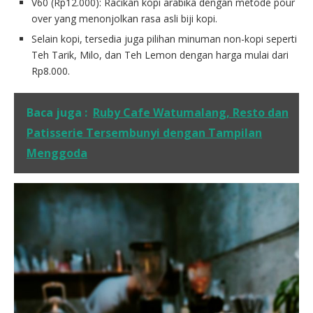
V60 (Rp12.000): Racikan kopi arabika dengan metode pour
over yang menonjolkan rasa asli biji kopi.
Selain kopi, tersedia juga pilihan minuman non-kopi seperti
Teh Tarik, Milo, dan Teh Lemon dengan harga mulai dari
Rp8.000.
Baca juga :
Ruby Cafe Watumalang, Resto dan
Patisserie Tersembunyi dengan Tampilan
Menggoda