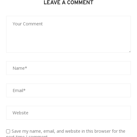
LEAVE A COMMENT
Save my name, email, and website in this browser for the
next time I comment.