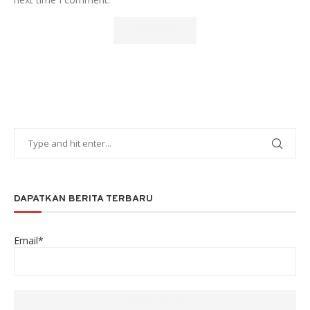
DAPATKAN BERITA TERBARU
Email*