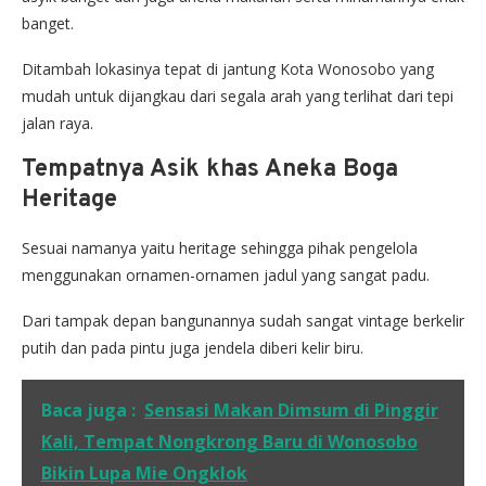
banget.
Ditambah lokasinya tepat di jantung Kota Wonosobo yang
mudah untuk dijangkau dari segala arah yang terlihat dari tepi
jalan raya.
Tempatnya Asik khas Aneka Boga
Heritage
Sesuai namanya yaitu heritage sehingga pihak pengelola
menggunakan ornamen-ornamen jadul yang sangat padu.
Dari tampak depan bangunannya sudah sangat vintage berkelir
putih dan pada pintu juga jendela diberi kelir biru.
Baca juga :
Sensasi Makan Dimsum di Pinggir
Kali, Tempat Nongkrong Baru di Wonosobo
Bikin Lupa Mie Ongklok