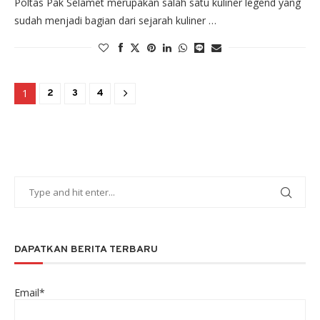
Poltas Pak Selamet merupakan salah satu kuliner legend yang
sudah menjadi bagian dari sejarah kuliner …
1
2
3
4
DAPATKAN BERITA TERBARU
Email*