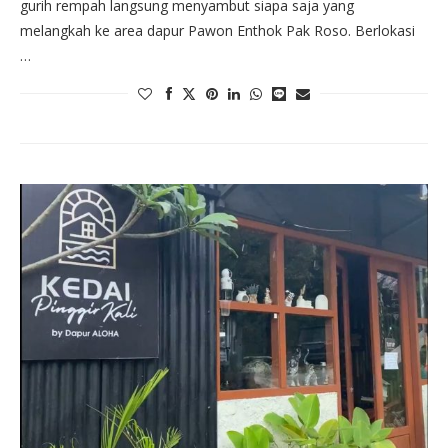
gurih rempah langsung menyambut siapa saja yang
melangkah ke area dapur Pawon Enthok Pak Roso. Berlokasi
…