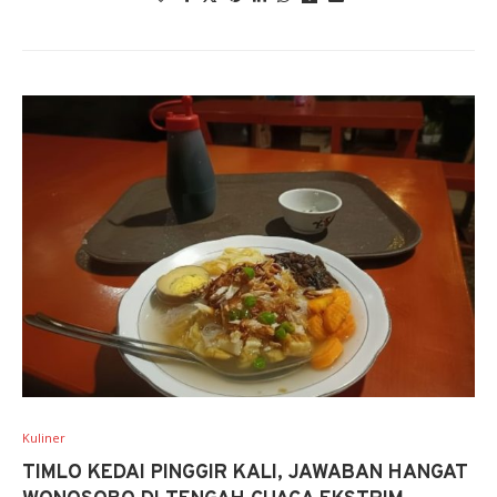
Kuliner
TIMLO KEDAI PINGGIR KALI, JAWABAN HANGAT