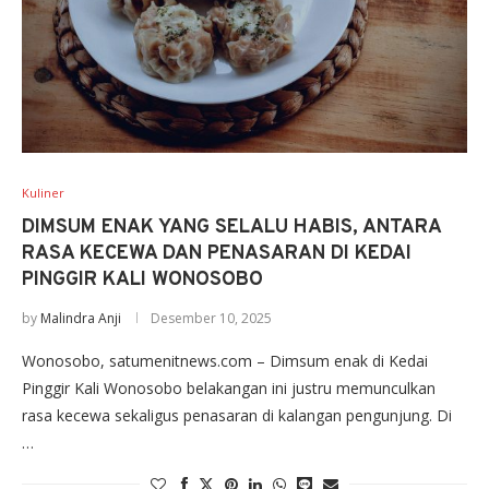
Kuliner
DIMSUM ENAK YANG SELALU HABIS, ANTARA
RASA KECEWA DAN PENASARAN DI KEDAI
PINGGIR KALI WONOSOBO
by
Malindra Anji
Desember 10, 2025
Wonosobo, satumenitnews.com – Dimsum enak di Kedai
Pinggir Kali Wonosobo belakangan ini justru memunculkan
rasa kecewa sekaligus penasaran di kalangan pengunjung. Di
…