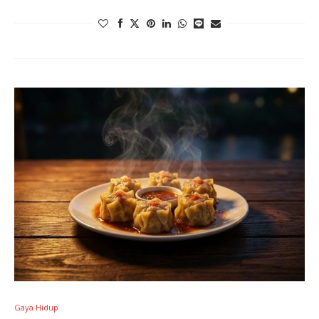
Gaya Hidup