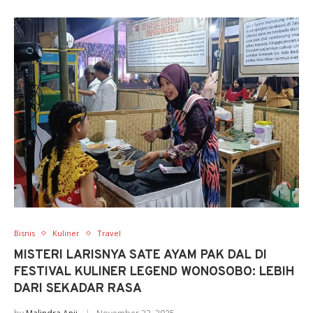
Bisnis
Kuliner
Travel
MISTERI LARISNYA SATE AYAM PAK DAL DI
FESTIVAL KULINER LEGEND WONOSOBO: LEBIH
DARI SEKADAR RASA