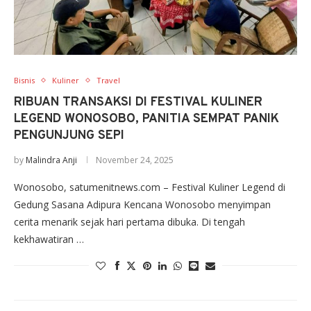
Bisnis
Kuliner
Travel
RIBUAN TRANSAKSI DI FESTIVAL KULINER
LEGEND WONOSOBO, PANITIA SEMPAT PANIK
PENGUNJUNG SEPI
by
Malindra Anji
November 24, 2025
Wonosobo, satumenitnews.com – Festival Kuliner Legend di
Gedung Sasana Adipura Kencana Wonosobo menyimpan
cerita menarik sejak hari pertama dibuka. Di tengah
kekhawatiran …