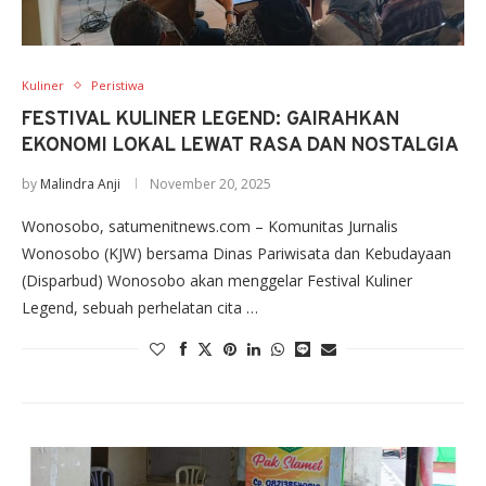
Kuliner
Peristiwa
FESTIVAL KULINER LEGEND: GAIRAHKAN
EKONOMI LOKAL LEWAT RASA DAN NOSTALGIA
by
Malindra Anji
November 20, 2025
Wonosobo, satumenitnews.com – Komunitas Jurnalis
Wonosobo (KJW) bersama Dinas Pariwisata dan Kebudayaan
(Disparbud) Wonosobo akan menggelar Festival Kuliner
Legend, sebuah perhelatan cita …