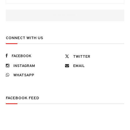
CONNECT WITH US
FACEBOOK
TWITTER
INSTAGRAM
EMAIL
WHATSAPP
FACEBOOK FEED