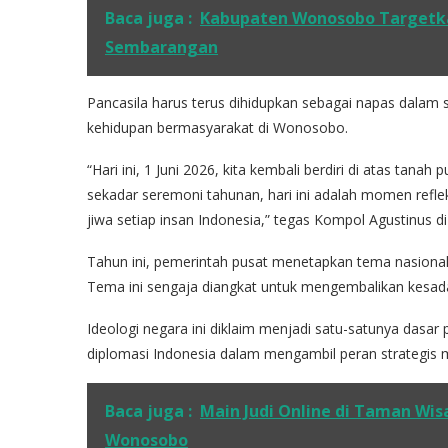
Baca juga :
Kabupaten Wonosobo Targetkan
Sembarangan
Pancasila harus terus dihidupkan sebagai napas dalam
kehidupan bermasyarakat di Wonosobo.
“Hari ini, 1 Juni 2026, kita kembali berdiri di atas tana
sekadar seremoni tahunan, hari ini adalah momen refl
jiwa setiap insan Indonesia,” tegas Kompol Agustinus d
Tahun ini, pemerintah pusat menetapkan tema nasiona
Tema ini sengaja diangkat untuk mengembalikan kesadar
Ideologi negara ini diklaim menjadi satu-satunya dasar
diplomasi Indonesia dalam mengambil peran strategis m
Baca juga :
Main Judi Online di Taman Wi
Wonosobo