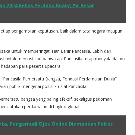
 2024 Bebas Perilaku Buang Air Besar
 setiap pengambilan keputusan, baik dalam tata negara maupun
h pusaka untuk memperingati Hari Lahir Pancasila. Lebih dari
eksi untuk memastikan bahwa api Pancasila tetap menyala dalam
i hadapan para peserta upacara.
l “Pancasila Pemersatu Bangsa, Fondasi Perdamaian Dunia”.
an publik mengenai posisi krusial Pancasila.
 pemersatu bangsa yang paling efektif, sekaligus pedoman
enciptakan perdamaian di tingkat global.
sata, Pengemudi Ojek Online Diamankan Polres