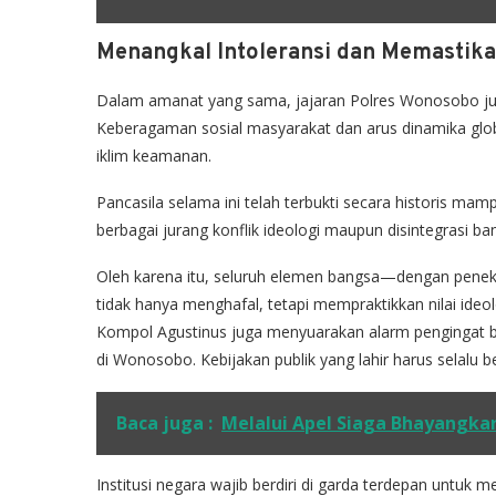
Menangkal Intoleransi dan Memastika
Dalam amanat yang sama, jajaran Polres Wonosobo juga 
Keberagaman sosial masyarakat dan arus dinamika gl
iklim keamanan.
Pancasila selama ini telah terbukti secara historis m
berbagai jurang konflik ideologi maupun disintegrasi ba
Oleh karena itu, seluruh elemen bangsa—dengan pene
tidak hanya menghafal, tetapi mempraktikkan nilai ideolog
Kompol Agustinus juga menyuarakan alarm pengingat 
di Wonosobo. Kebijakan publik yang lahir harus selalu be
Baca juga :
Melalui Apel Siaga Bhayangka
Institusi negara wajib berdiri di garda terdepan untuk