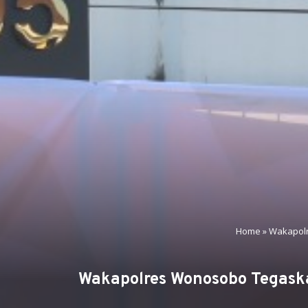
Home
»
Wakapolr
Wakapolres Wonosobo Tegaskan