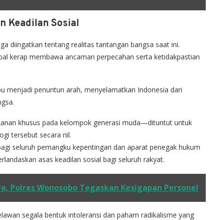
n Keadilan Sosial
diingatkan tentang realitas tantangan bangsa saat ini.
obal kerap membawa ancaman perpecahan serta ketidakpastian
ampu menjadi penuntun arah, menyelamatkan Indonesia dari
ngsa.
kanan khusus pada kelompok generasi muda—dituntut untuk
i tersebut secara riil.
bagi seluruh pemangku kepentingan dan aparat penegak hukum
rlandaskan asas keadilan sosial bagi seluruh rakyat.
ra, Polres Wonosobo Tegaskan Kesigapan Personel
 melawan segala bentuk intoleransi dan paham radikalisme yang