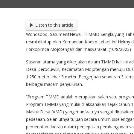
Listen to this article
Wonosobo, SatumenitNews – TMMD Sengkuyung Tahap
resmi ditutup oleh Komandan Kodim Letkol Inf Helmy 
Forkopimca Mojotengah dan masyarakat. (10/8/2023)
Sasaran utama yang dikerjakan dalam TMMD kali ini 
Desa Deroduwur, Kecamatan Mojotengah menuju Dusu
1.250 meter lebar 3 meter. Pengerjaan senderan 3 te
berbagai macam penyuluhan.
“Program TMMD adalah merupakan salah satu program
Program TMMD yang mulai dilaksanakan sejak tahun 1
Masuk Desa (AMD) yang manfaatnya sangat dirasakan b
pedesaan. Selanjutnya tujuan secara umum diselengg
pemerintah daerah dalam percepatan pembangunan sara