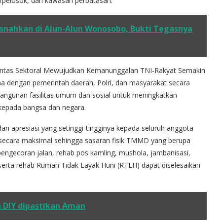
terpelosok, dan kawasan perbatasan.
usnahkan di Alun-Alun Wonosobo, Bukti Tegasnya
Lintas Sektoral Mewujudkan Kemanunggalan TNI-Rakyat Semakin
 dengan pemerintah daerah, Polri, dan masyarakat secara
gunan fasilitas umum dan sosial untuk meningkatkan
kepada bangsa dan negara.
n apresiasi yang setinggi-tingginya kepada seluruh anggota
a secara maksimal sehingga sasaran fisik TMMD yang berupa
engecoran jalan, rehab pos kamling, mushola, jambanisasi,
, serta rehab Rumah Tidak Layak Huni (RTLH) dapat diselesaikan
 DIY dipastikan Aman