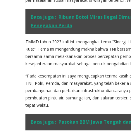
permasalahan sosial masyarakat di wilayah terpencil, 
Baca juga :
Ribuan Botol Miras Ilegal Dim
Penegakan Perda
TMMD tahun 2023 kali ini mengangkat tema “Sinergi 
Kuat”. Tema ini mengandung makna bahwa TNI bersama
bersama-sama melaksanakan proses percepatan pemban
kesejahteraan masyarakat sebagai bentuk pengabdian 
“Pada kesempatan ini saya mengucapkan terima kasih da
TNI, Polri, Pemda, dan masyarakat, yang telah bekerj
pembangunan dan perbaikan infrastruktur diantaranya p
pembuatan pintu air, sumur galian, dan saluran tersier
tepat waktu.
Baca juga :
Pasokan BBM Jawa Tengah dan