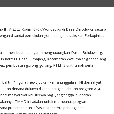
 II TA 2023 Kodim 0707/Wonosobo di Desa Deroduwur secara
dengan ditandai pemukulan gong dengan disaksikan Forkopimda,
adalah membuat jalan yang menghubungkan Dusun Bululawang,
n Kalitelu, Desa Lumajang, Kecamatan Watumalang sepanjang
mpat, pembuatan gorong-gorong, RTLH 3 unit rumah serta
 bakti TNI guna mewujudkan kemanunggalan TNI dan rakyat.
980-an dimana dulunya dikenal dengan sebutan program ABRI
agi masyarakat khususnya bagi yang tinggal di daerah
arakannya TMMD ini adalah untuk membantu program
na prasarana dan infrastruktur serta penanganan