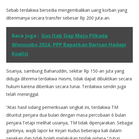
Sebab terdakwa bersedia mengembalikan uang korban yang
diterimanya secara transfer sebesar Rp 200 juta-an.
Baca juga :
Gus Itab Siap Maju Pilkada
Wonosobo 2024, PPP Rapatkan Barisan Hadapi
Koalisi
Sisanya, sambung Baharuddin, sekitar Rp 150-an juta yang
diduga diterima terdakwa Hasmi, tidak dapat dibuktikan secara
hukum karena diberikan secara tunai. Terdakwa sendiri juga
telah meninggal.
‘’Atas hasil sidang pemeriksaan singkat ini, terdakwa TM
dituntut penjara dua bulan dengan masa percobaan 6 bulan
penjara.Tetapi melihat usianya, TM tidak dipenjarakan. Sebagai
gantinya, wajib lapor ke Kejari Kudus beberapa kali dalam
sepekan dan tidak boleh melakukan tindak pidana,’’ tutup