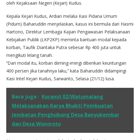
oleh Kejaksaan Negeri (Kejari) Kudus.
Kepala Kejari Kudus, Ardian melalui Kasi Pidana Umum
(Pidum) Baharuddin menjelaskan, kasus ini bermula dari Hasmi
Hartono, Direktur Lembaga Kajian Pengawasan Pelaksanaan
Kebijakan Publik (LKP2KP) meminta bantuan modal kepada
korban, Taufik Diantaka Putra sebesar Rp 400 juta untuk
mengikuti lelang tanah.
‘’Dari modal itu, korban diiming-imingi diberikan keuntungan
400 persen jika tanahnya laku,’’ kata Baharuddin didampingi
Kasi Intel Kejari Kudus, Sarwanto, Selasa (21/12) lusa.
Baca juga :
Koramil 02/Watumalang
Melaksanakan Karya Bhakti Pembuatan
Jembatan Penghubung Desa Banyukembar
dan Desa Wonoroto