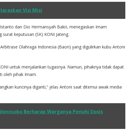
laraskan Visi Misi
f Istanto dan Dio Hermansyah Bakri, menegaskan Imam
surat keputusan (SK) KONI Jateng.
Arbitrase Olahraga Indonesia (Baori) yang digulirkan kubu Antoni
 KONI untuk menjalankan tugasnya. Namun, pihaknya tidak dapat
ti oleh pihak Imam.
ngkan kuncinya diganti,” jelas Antoni saat ditemui awak media
Wonosobo Berharap Warganya Penuhi Dosis