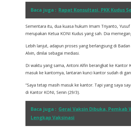
Baca juga :
Rapat Konsultasi, PKK Kudus Se
Sementara itu, dua kuasa hukum Imam Triyanto, Yusu
merupakan Ketua KONI Kudus yang sah. Dia memegang 
Lebih lanjut, adapun proses yang berlangsung di Badan 
Alvin, dinilai sebagai mediasi.
Di waktu yang sama, Antoni Alfin berangkat ke Kantor
masuk ke kantornya, lantaran kunci kantor sudah di gan
“Saya tetap masih masuk ke kantor. Tapi yang saya saya
di Kantor KONI, Senin (29/3).
Baca juga :
Gerai Vaksin Dibuka, Pemkab 
Lengkap Vaksinasi