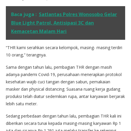
Baca juga :
Satlantas Polres Wonosobo Gelar
Blue Light Patrol, Antisipasi 3C dan
Kemacetan Malam Hari
“THR kami serahkan secara kelompok, masing- masing terdiri
10 orang,” terangnya.
Sama dengan tahun lalu, pembagian THR dengan masih
adanya pandemi Covid-19, perusahaan menerapkan protokol
kesehatan wajib cuci tangan dengan sabun, pemakaian
masker dan physical distancing. Suasana ruang kerja gudang
produksi telah diatur sedemikian rupa, antar karyawan berjarak
lebih satu meter.
Sedang perbedaan dengan tahun lalu, pembagian THR kali ini
diberikan secara tunai kepada masing-masing karyawan Rp 1
juta dan sisanya Rp 1.291 juta melalui transfer ke rekening