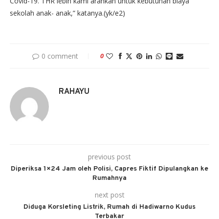
Covid-19. THR lebih kami arahkan untuk kebutuhan biaya
sekolah anak- anak,” katanya.(yk/e2)
0 comment
0
RAHAYU
previous post
Diperiksa 1×24 Jam oleh Polisi, Capres Fiktif Dipulangkan ke
Rumahnya
next post
Diduga Korsleting Listrik, Rumah di Hadiwarno Kudus
Terbakar