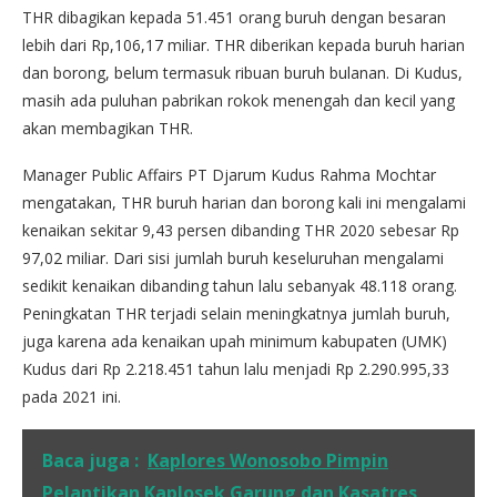
THR dibagikan kepada 51.451 orang buruh dengan besaran
lebih dari Rp,106,17 miliar. THR diberikan kepada buruh harian
dan borong, belum termasuk ribuan buruh bulanan. Di Kudus,
masih ada puluhan pabrikan rokok menengah dan kecil yang
akan membagikan THR.
Manager Public Affairs PT Djarum Kudus Rahma Mochtar
mengatakan, THR buruh harian dan borong kali ini mengalami
kenaikan sekitar 9,43 persen dibanding THR 2020 sebesar Rp
97,02 miliar. Dari sisi jumlah buruh keseluruhan mengalami
sedikit kenaikan dibanding tahun lalu sebanyak 48.118 orang.
Peningkatan THR terjadi selain meningkatnya jumlah buruh,
juga karena ada kenaikan upah minimum kabupaten (UMK)
Kudus dari Rp 2.218.451 tahun lalu menjadi Rp 2.290.995,33
pada 2021 ini.
Baca juga :
Kaplores Wonosobo Pimpin
Pelantikan Kaplosek Garung dan Kasatres