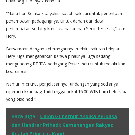
tidak begitu banyak kendala.
“Nanti hari Selasa kita yakini sudah selesai untuk penentuan
penempatan pedagangnya. Untuk denah dan data
penempatan sedang kami usahakan hari Senin tercetak,” ujar
Hery.
Bersamaan dengan keterangannya melalui saluran telepun,
Hery juga mengabarkan bahwa pihaknya juga sedang
mengundang RT/RW pedagang Pasar Induk untuk melakukan
koordinasi.
Namun menurut penjelasannya, undangan yang sedianya
diperuntukkan pagi tadi hingga pukul 16.00 WIB baru beberapa
yang bisa hadir.
Baca juga :
Calon Gubernur Andika Perkasa
dan Hendrar Prihadi: Kemenangan Rakyat
Adalah Prioritas Kami