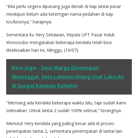
“Bila perlu segera dipasang juga denah di tiap lantai pasar
meskipun belum ada keterngan nama pedahan di tiap
los/kiosnya,” harapnya.
Sementara itu Hery Setiawan, Kepala UPT Pasar Induk
Wonosobo mengatakan beberapa kendala telah bisa
diselesaikan hari ini, Minggu, (10/07).
Baca juga :
Satu Warga Ditemukan
Meninggal, Satu Lainnya Hilang Usai Laka Air
di Sungai Kauman Kaliwiro
“Memang ada kendala beberapa waktu lalu, tapi sudah kami
selesaikan. Untuk lantai 2 sudah 100% selesai,” terangnya.
Menurut Hery kendala yang paling besar ada di proses
penempatan lantai 2, sementara penempatan di lantai lain