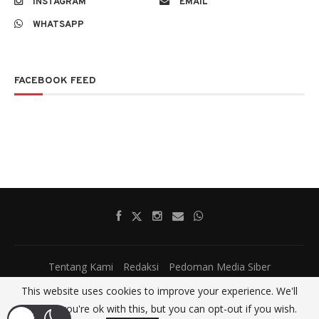
INSTAGRAM
EMAIL
WHATSAPP
FACEBOOK FEED
Tentang Kami
Redaksi
Pedoman Media Siber
@2017 - All Right Reserved.
SatumenitNews
This website uses cookies to improve your experience. We'll
assume you're ok with this, but you can opt-out if you wish.