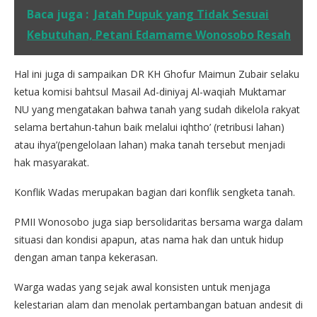
Baca juga :
Jatah Pupuk yang Tidak Sesuai
Kebutuhan, Petani Edamame Wonosobo Resah
Hal ini juga di sampaikan DR KH Ghofur Maimun Zubair selaku
ketua komisi bahtsul Masail Ad-diniyaj Al-waqiah Muktamar
NU yang mengatakan bahwa tanah yang sudah dikelola rakyat
selama bertahun-tahun baik melalui iqhtho’ (retribusi lahan)
atau ihya’(pengelolaan lahan) maka tanah tersebut menjadi
hak masyarakat.
Konflik Wadas merupakan bagian dari konflik sengketa tanah.
PMII Wonosobo juga siap bersolidaritas bersama warga dalam
situasi dan kondisi apapun, atas nama hak dan untuk hidup
dengan aman tanpa kekerasan.
Warga wadas yang sejak awal konsisten untuk menjaga
kelestarian alam dan menolak pertambangan batuan andesit di