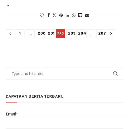
…
…
282
…
1
280
281
283
284
287
DAPATKAN BERITA TERBARU
Email*