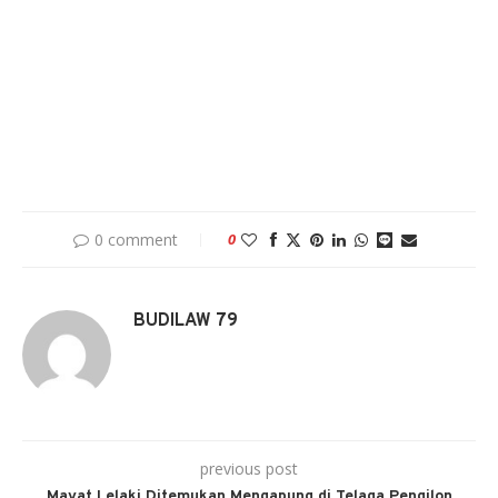
0 comment
0
BUDILAW 79
previous post
Mayat Lelaki Ditemukan Mengapung di Telaga Pengilon