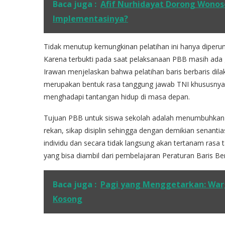
Baca juga :
Afif Nurhidayat Dorong Wonos
Implementasinya?
Tidak menutup kemungkinan pelatihan ini hanya diperunt
Karena terbukti pada saat pelaksanaan PBB masih ada g
Irawan menjelaskan bahwa pelatihan baris berbaris dil
merupakan bentuk rasa tanggung jawab TNI khususny
menghadapi tantangan hidup di masa depan.
Tujuan PBB untuk siswa sekolah adalah menumbuhkan s
rekan, sikap disiplin sehingga dengan demikian senant
individu dan secara tidak langsung akan tertanam rasa 
yang bisa diambil dari pembelajaran Peraturan Baris Be
Baca juga :
Pagi yang Menggetarkan: War
Kosong