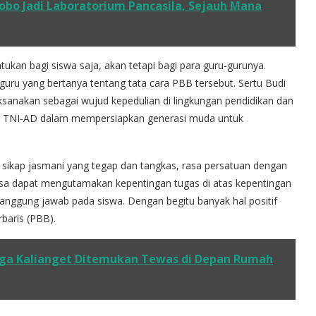
obo Jadi Laboratorium Pancasila, Sejauh Mana
ukan bagi siswa saja, akan tetapi bagi para guru-gurunya.
uru yang bertanya tentang tata cara PBB tersebut. Sertu Budi
aksanakan sebagai wujud kepedulian di lingkungan pendidikan dan
a TNI-AD dalam mempersiapkan generasi muda untuk
ikap jasmani yang tegap dan tangkas, rasa persatuan dengan
iasa dapat mengutamakan kepentingan tugas di atas kepentingan
tanggung jawab pada siswa. Dengan begitu banyak hal positif
rbaris (PBB).
ga Kalianget Ditemukan Tewas di Depan Rumah