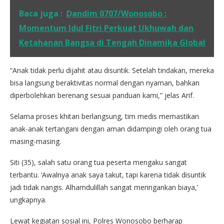
Baca juga :
Dandim 0707/Wonosobo :
Momentum Idul Fitri Perkuat Ukhuwah dan
Ketahanan Bangsa di Tengah Dinamika Global
“Anak tidak perlu dijahit atau disuntik. Setelah tindakan, mereka
bisa langsung beraktivitas normal dengan nyaman, bahkan
diperbolehkan berenang sesuai panduan kami,” jelas Arif.
Selama proses khitan berlangsung, tim medis memastikan
anak-anak tertangani dengan aman didampingi oleh orang tua
masing-masing.
Siti (35), salah satu orang tua peserta mengaku sangat
terbantu. ‘Awalnya anak saya takut, tapi karena tidak disuntik
jadi tidak nangis. Alhamdulillah sangat meringankan biaya,’
ungkapnya.
Lewat kegiatan sosial ini, Polres Wonosobo berharap