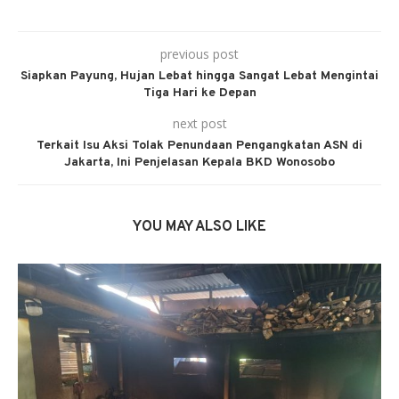
previous post
Siapkan Payung, Hujan Lebat hingga Sangat Lebat Mengintai
Tiga Hari ke Depan
next post
Terkait Isu Aksi Tolak Penundaan Pengangkatan ASN di
Jakarta, Ini Penjelasan Kepala BKD Wonosobo
YOU MAY ALSO LIKE