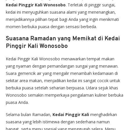
Kedai Pinggir Kali Wonosobo
. Terletak di pinggir sungai,
kedai ini menyuguhkan suasana alami yang menenangkan,
menjadikannya pilihan tepat bagi Anda yang ingin menikmati
momen berbuka puasa dengan sensasi berbeda.
Suasana Ramadan yang Memikat di Kedai
Pinggir Kali Wonosobo
Kedai Pinggir Kali Wonosobo menawarkan tempat makan
yang nyaman dengan pemandangan sungai yang menawan.
Suara gemericik air yang mengalir menambah kedamaian di
sekitar area makan, menjadikan kedai ini sangat cocok untuk
berbuka puasa setelah seharian berpuasa. Udara sejuk khas
Wonosobo semakin memperkaya pengalaman kuliner berbuka
puasa Anda.
Selama bulan Ramadan,
Kedai Pinggir Kali
menghadirkan
suasana yang lebih istimewa dengan sederhana namun
hangat, serta menu spesial yang menggugah selera. Menu