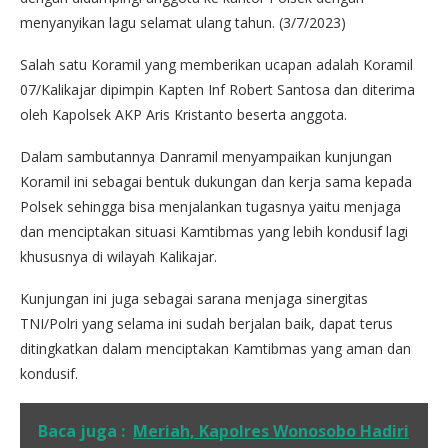
menyanyikan lagu selamat ulang tahun. (3/7/2023)
Salah satu Koramil yang memberikan ucapan adalah Koramil
07/Kalikajar dipimpin Kapten Inf Robert Santosa dan diterima
oleh Kapolsek AKP Aris Kristanto beserta anggota.
Dalam sambutannya Danramil menyampaikan kunjungan
Koramil ini sebagai bentuk dukungan dan kerja sama kepada
Polsek sehingga bisa menjalankan tugasnya yaitu menjaga
dan menciptakan situasi Kamtibmas yang lebih kondusif lagi
khususnya di wilayah Kalikajar.
Kunjungan ini juga sebagai sarana menjaga sinergitas
TNI/Polri yang selama ini sudah berjalan baik, dapat terus
ditingkatkan dalam menciptakan Kamtibmas yang aman dan
kondusif.
Baca juga :
Meriah, Kapolres Wonosobo Hadiri