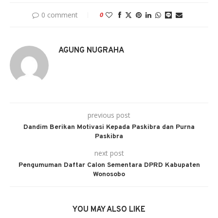
0 comment
0
AGUNG NUGRAHA
previous post
Dandim Berikan Motivasi Kepada Paskibra dan Purna
Paskibra
next post
Pengumuman Daftar Calon Sementara DPRD Kabupaten
Wonosobo
YOU MAY ALSO LIKE