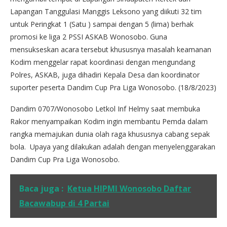
Lapangan Tanggulasi Manggis Leksono yang diikuti 32 tim
untuk Peringkat 1 (Satu ) sampai dengan 5 (lima) berhak
promosi ke liga 2 PSSI ASKAB Wonosobo. Guna
mensukseskan acara tersebut khususnya masalah keamanan
Kodim menggelar rapat koordinasi dengan mengundang
Polres, ASKAB, juga dihadiri Kepala Desa dan koordinator
suporter peserta Dandim Cup Pra Liga Wonosobo. (18/8/2023)
Dandim 0707/Wonosobo Letkol Inf Helmy saat membuka
Rakor menyampaikan Kodim ingin membantu Pemda dalam
rangka memajukan dunia olah raga khususnya cabang sepak
bola. Upaya yang dilakukan adalah dengan menyelenggarakan
Dandim Cup Pra Liga Wonosobo.
Baca juga :
Ketua HIPMI Wonosobo Daftar
Bacawabup di 4 Partai