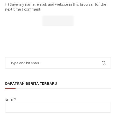
Save my name, email, and website in this browser for the
next time I comment.
DAPATKAN BERITA TERBARU
Email*