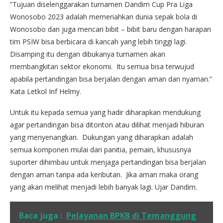
“Tujuan diselenggarakan turnamen Dandim Cup Pra Liga
Wonosobo 2023 adalah memeriahkan dunia sepak bola di
Wonosobo dan juga mencari bibit – bibit baru dengan harapan
tim PSIW bisa berbicara di kancah yang lebih tinggi lagi.
Disamping itu dengan dibukanya turnamen akan
membangkitan sektor ekonomi. Itu semua bisa terwujud
apabila pertandingan bisa berjalan dengan aman dan nyaman.”
Kata Letkol Inf Helmy.
Untuk itu kepada semua yang hadir diharapkan mendukung
agar pertandingan bisa ditonton atau dilihat menjadi hiburan
yang menyenangkan. Dukungan yang diharapkan adalah
semua komponen mulai dari panitia, pemain, khususnya
suporter dihimbau untuk menjaga pertandingan bisa berjalan
dengan aman tanpa ada keributan. Jika aman maka orang
yang akan melihat menjadi lebih banyak lagi. Ujar Dandim.
Baca juga :
Pelayanan BPKB di Temanggung