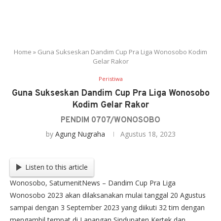
Home
»
Guna Sukseskan Dandim Cup Pra Liga Wonosobo Kodim
Gelar Rakor
Peristiwa
Guna Sukseskan Dandim Cup Pra Liga Wonosobo
Kodim Gelar Rakor
PENDIM 0707/WONOSOBO
by
Agung Nugraha
Agustus 18, 2023
Listen to this article
Wonosobo, SatumenitNews – Dandim Cup Pra Liga
Wonosobo 2023 akan dilaksanakan mulai tanggal 20 Agustus
sampai dengan 3 September 2023 yang diikuti 32 tim dengan
mengambil tempat di Lapangan Sindupaten Kertek dan