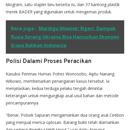
kilogram, satu stapler biru beserta isi, dan 37 kantong plastik
merek BADER yang digunakan untuk mengemas produk.
Baca juga :
Mardigu Wowiek: Ngeri, Dampak
Rusia Serang Ukraina Bisa Hancurkan Ekonomi
Eropa Bahkan Indonesia
Polisi Dalami Proses Peracikan
Kasubsi Penmas Humas Polres Wonosobo, Aiptu Nanang
Wibowo, membenarkan penanganan kasus tersebut. Ia
menjelaskan, kedua terduga pelaku tengah dimintai
keterangan untuk mengungkap asal-usul bahan dan metode
pencampurannya.
“Benar, Polsek Sapuran mengamankan dua orang asal Cirebon
yang menjual merica oplosan. Barang bukti telah diamankan
dan sedang diperiksa lebih lanjut,” ujar Aiptu Nanang.