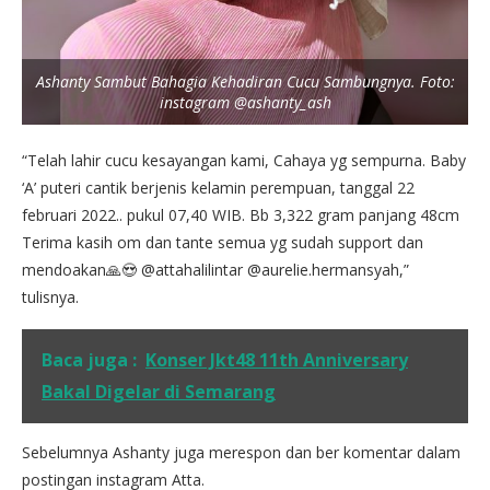
Ashanty Sambut Bahagia Kehadiran Cucu Sambungnya. Foto:
instagram @ashanty_ash
“Telah lahir cucu kesayangan kami, Cahaya yg sempurna. Baby
‘A’ puteri cantik berjenis kelamin perempuan, tanggal 22
februari 2022.. pukul 07,40 WIB. Bb 3,322 gram panjang 48cm
Terima kasih om dan tante semua yg sudah support dan
mendoakan🙏😍 @attahalilintar @aurelie.hermansyah,”
tulisnya.
Baca juga :
Konser Jkt48 11th Anniversary
Bakal Digelar di Semarang
Sebelumnya Ashanty juga merespon dan ber komentar dalam
postingan instagram Atta.