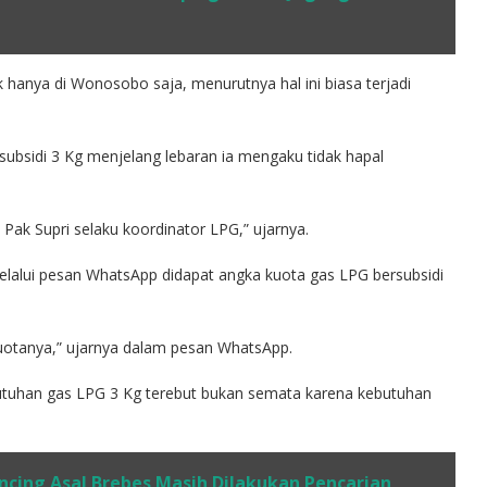
 hanya di Wonosobo saja, menurutnya hal ini biasa terjadi
bsidi 3 Kg menjelang lebaran ia mengaku tidak hapal
Pak Supri selaku koordinator LPG,” ujarnya.
elalui pesan WhatsApp didapat angka kuota gas LPG bersubsidi
kuotanya,” ujarnya dalam pesan WhatsApp.
utuhan gas LPG 3 Kg terebut bukan semata karena kebutuhan
cing Asal Brebes Masih Dilakukan Pencarian