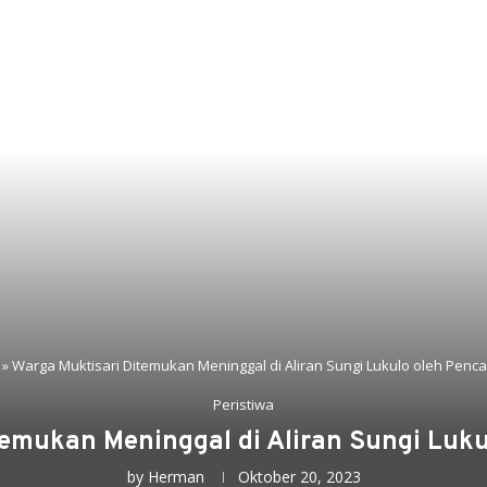
»
Warga Muktisari Ditemukan Meninggal di Aliran Sungi Lukulo oleh Pencar
Peristiwa
emukan Meninggal di Aliran Sungi Luku
by
Herman
Oktober 20, 2023