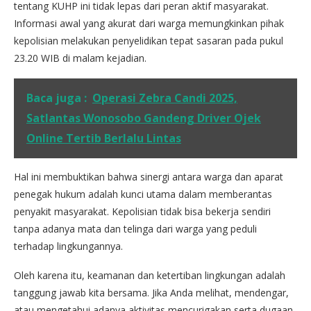
tentang KUHP ini tidak lepas dari peran aktif masyarakat.
Informasi awal yang akurat dari warga memungkinkan pihak
kepolisian melakukan penyelidikan tepat sasaran pada pukul
23.20 WIB di malam kejadian.
Baca juga :
Operasi Zebra Candi 2025,
Satlantas Wonosobo Gandeng Driver Ojek
Online Tertib Berlalu Lintas
Hal ini membuktikan bahwa sinergi antara warga dan aparat
penegak hukum adalah kunci utama dalam memberantas
penyakit masyarakat. Kepolisian tidak bisa bekerja sendiri
tanpa adanya mata dan telinga dari warga yang peduli
terhadap lingkungannya.
Oleh karena itu, keamanan dan ketertiban lingkungan adalah
tanggung jawab kita bersama. Jika Anda melihat, mendengar,
atau mengetahui adanya aktivitas mencurigakan serta dugaan