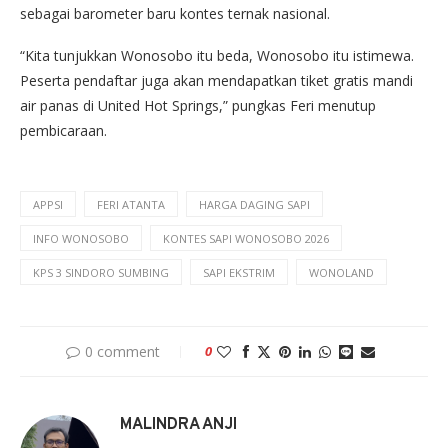
sebagai barometer baru kontes ternak nasional.
“Kita tunjukkan Wonosobo itu beda, Wonosobo itu istimewa.
Peserta pendaftar juga akan mendapatkan tiket gratis mandi
air panas di United Hot Springs,” pungkas Feri menutup
pembicaraan.
APPSI
FERI ATANTA
HARGA DAGING SAPI
INFO WONOSOBO
KONTES SAPI WONOSOBO 2026
KPS 3 SINDORO SUMBING
SAPI EKSTRIM
WONOLAND
0 comment
0
MALINDRA ANJI