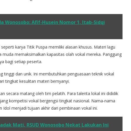
 Wonosobo: Afif-Husein Nomor 1, Itab-Sidqi
 seperti karya Titik Puspa memiliki alasan khusus. Materi lagu
ta muda memaksimalkan kapasitas olah vokal mereka. Panggung
ya bagi setiap peserta.
yang tinggi dan unik. Ini membutuhkan penguasaan teknik vokal
i tingkat kesulitan materi bernyanyi.
n secara matang oleh tim pelatih. Para talenta lokal ini dididik
ang kompetisi vokal bergengsi tingkat nasional. Nama-nama
 Idol menjadi tujuan akhir dari pembinaan vokal ini.
dadak Mati, RSUD Wonosobo Nekat Lakukan Ini