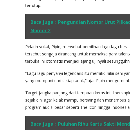
tertutup.
Baca juga :
Pengundian Nomor Urut Pilkada
Nomor 2
Pelatih vokal, Pipin, menyebut pemilihan lagu-lagu berat
tersebut sengaja dirancang untuk memaksa para talen
terbuka ini otomatis menjadi ajang uji nyali sesungguhn
“Lagu-lagu penyanyi legendaris itu memiliki nilai seni 
yang mumpuni dari setiap anak,” ujar Pipin mengomentar
Target jangka panjang dari tempaan keras ini dipersiapka
sejak dini agar kelak mampu bersaing dan menembus aj
program audisi besar seperti The Icon hingga Indonesian
Baca juga :
Puluhan Ribu Kartu Sakti Men