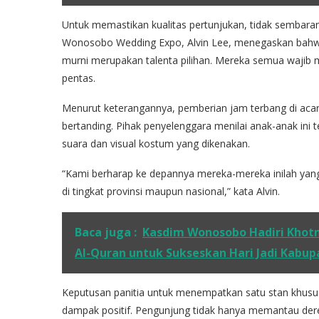
Untuk memastikan kualitas pertunjukan, tidak sembaran
Wonosobo Wedding Expo, Alvin Lee, menegaskan bahwa 
murni merupakan talenta pilihan. Mereka semua wajib m
pentas.
Menurut keterangannya, pemberian jam terbang di acara
bertanding. Pihak penyelenggara menilai anak-anak ini t
suara dan visual kostum yang dikenakan.
“Kami berharap ke depannya mereka-mereka inilah yan
di tingkat provinsi maupun nasional,” kata Alvin.
Baca juga :
Kasdim Wonosobo Hadiri Khot
Al-Quran untuk Sukseskan Hari Jadi Kabup
Keputusan panitia untuk menempatkan satu stan khusu
dampak positif. Pengunjung tidak hanya memantau deret