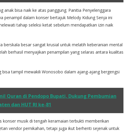
g anak bisa naik ke atas panggung. Panitia Penyelenggara
penampil dalam konser bertajuk Melody Kidung Senja ini
elewati tahap seleksi ketat sebelum mendapatkan izin naik
 berskala besar sangat krusial untuk melatih keberanian mental
elah berhasil menyajikan penampilan yang selaras antara kualitas
g bisa tampil mewakili Wonosobo dalam ajang-ajang bergengsi
mil Quran di Pendopo Bupati, Dukung Pembumian
aten dan HUT RI ke-81
s konser musik di tengah keramaian terbukti memberikan
an vendor pernikahan, tetapi juga ikut berhenti sejenak untuk